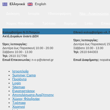
Ελληνικά
English
Διοίκηση
Ιστορία
Υδατοσφαίριση
Νέα - Ανακοινώσεις
Χώρος Φιλοξενίας
Τρόπαια
Χορηγοί
Links
Επικο
Κολυμβητήριο Ν.Ο.Πατρών
Εθνικό κολυμβητήριο «Α.
Ακτή Δυμαίων έναντι ΔΕΗ
Ώρες λειτουργίας:
Ώρες λειτουργίας:
Δευτέρα έως Παρασκευή 15.
Δευτέρα έως Παρασκευή 10.00 - 20.00
Σάββατο 10.00 - 13.00
Σάββατο 10.00 - 13.00
Τηλ:
2610 644303
Τηλ:
2610 317766
Email Επικοινωνίας:
n-o-p@otenet.gr
Email Διαφήμισης:
nopatr
Ιστιοπλοΐα
Summer Camp
Προϊόντα
Login
Sitemap
Εγκαταστάσεις
Αποτελέσματα Αναζήτησης
Χώρος Φιλοξενίας
Τρόπαια
Χορηγοί