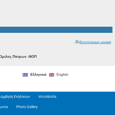
Εκτυπώσιμη μορφή
ς Ομιλος Πατρων -ΝΟΠ
Ελληνικά
English
λύμβηση Ενηλίκων
Ιστιοπλοΐα
νωνία
Photo Gallery