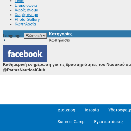
Links
Επικοινωνία
Χωρίς όνομα
Χωρίς όνομα
Photo Gallery
Κωπηλασία
Κατηγορίες
Language:
Κωπηλασια
Καθημερινή ενημέρωση για τις δραστηριότητες του Ναυτικού ο
@PatrasNauticalClub
Διοίκηση
Ιστορία
Υδατοσφαίρ
Summer Camp
Εγκαταστάσεις