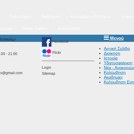
Κολύμβηση
Ακαδημίες
Κολύμβηση Ενηλίκων
Ιστιοπ
ινωνία
Photo Gallery
Κωπηλασία
Μενού
 Πεπανός»
Facebook
Αρχική Σελίδα
Flickr
Διοίκηση
00 - 21.00
Ιστορία
Υδατοσφαίριση
Νέα - Ανακοινώσ
Login
Κολύμβηση
as@gmail.com
Sitemap
Ακαδημίες
Κολύμβηση Ενη