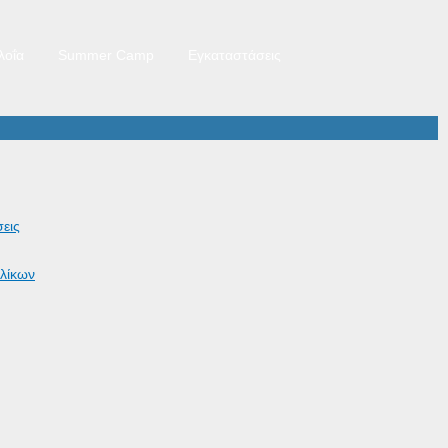
λοΐα
Summer Camp
Εγκαταστάσεις
εις
λίκων