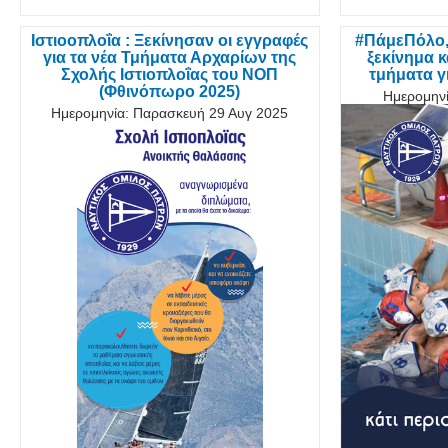
Ιστιοοπλοΐα : Ξεκίνησαν οι εγγραφές
#ΠάμεΠόλο, 
για τα νέα Τμήματα Αρχαρίων της
ξεκίνημα κ
Σχολής Ιστιοπλοΐας του ΝΟΠ
τμήματα γι
(Φθινόπωρο 2025)
Ημερομηνί
Ημερομηνία:
Παρασκευή 29 Αυγ 2025