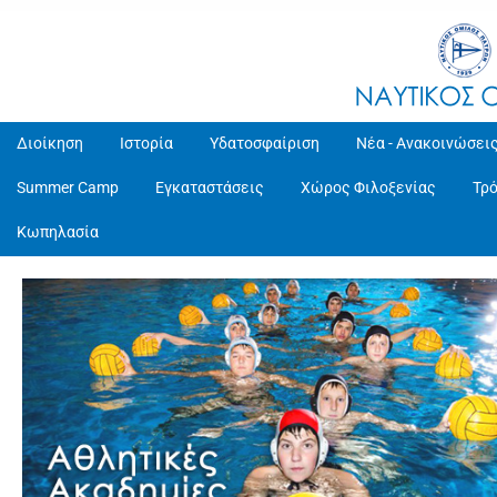
Διοίκηση
Ιστορία
Υδατοσφαίριση
Νέα - Ανακοινώσει
Summer Camp
Εγκαταστάσεις
Χώρος Φιλοξενίας
Τρ
Κωπηλασία