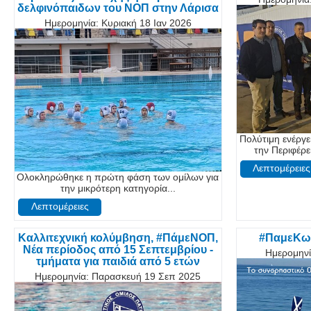
δελφινόπαιδων του ΝΟΠ στην Λάρισα
Ημερομηνία:
Κυριακή 18 Ιαν 2026
Πολύτιμη ενέργ
την Περιφέρε
Λεπτομέρειες
Ολοκληρώθηκε η πρώτη φάση των ομίλων για
την μικρότερη κατηγορία...
Λεπτομέρειες
Καλλιτεχνική κολύμβηση, #ΠάμεΝΟΠ,
#ΠαμεΚω
Νέα περίοδος από 15 Σεπτεμβρίου -
Ημερομηνί
τμήματα για παιδιά από 5 ετών
Ημερομηνία:
Παρασκευή 19 Σεπ 2025