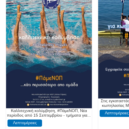
Στις εγκαταστ
κωπηλασίας Μα
Καλλιτεχνική κολύμβηση, #ΠάμεΝΟΠ, Νέα
Λεπτομέρειες
περίοδος από 15 Σεπτεμβρίου - τμήματα για...
Λεπτομέρειες