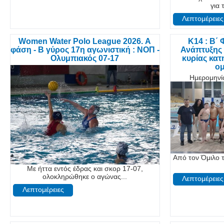
για 
Λεπτομέρειες
Women Water Polo League 2026. Α
K14 : Β΄
φάση - Β γύρος 17η αγωνιστική : ΝΟΠ -
Ανάπτυξης 
Ολυμπιακός 07-17
κυρίας κατ
ο
Ημερομηνί
Από τον Όμιλο τ
Με ήττα εντός έδρας και σκορ 17-07,
ολοκληρώθηκε ο αγώνας...
Λεπτομέρειες
Λεπτομέρειες