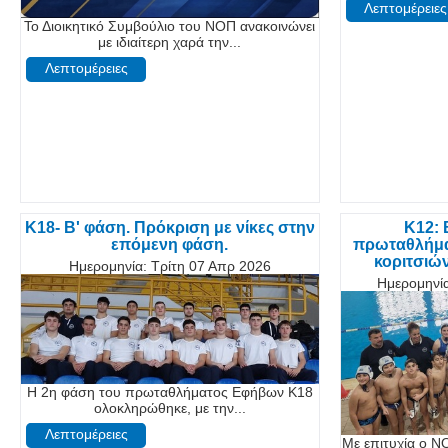
Λεπτομέρειες
Το Διοικητικό Συμβούλιο του ΝΟΠ ανακοινώνει
με ιδιαίτερη χαρά την...
Λεπτομέρειες
K18- B' φάση. Πρόκριση με νίκες στην
Κ12:
επόμενη φάση.
πρωταθλήματ
κοριτσιών
Ημερομηνία:
Τρίτη 07 Απρ 2026
Ημερομηνί
Η 2η φάση του πρωταθλήματος Εφήβων Κ18
ολοκληρώθηκε, με την...
Λεπτομέρειες
Με επιτυχία ο Ν