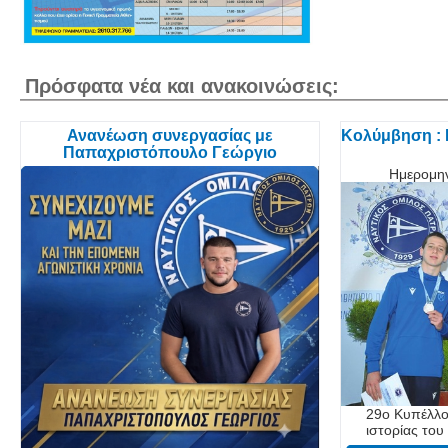
Πρόσφατα νέα και ανακοινώσεις:
Ανανέωση συνεργασίας με
Κολύμβηση : 
Παπαχριστόπουλο Γεώργιο
Ημερομην
29ο Κυπέλλο
ιστορίας το