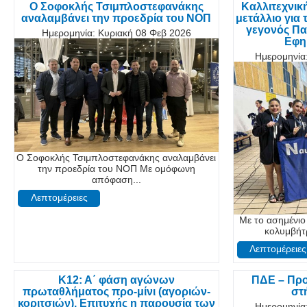
O Σοφοκλής Τσιμπλοστεφανάκης
Καλλιτεχνικ
αναλαμβάνει την προεδρία του ΝΟΠ
μετάλλιο για 
γεγονός Π
Ημερομηνία:
Κυριακή 08 Φεβ 2026
Εφη
Ημερομηνία
O Σοφοκλής Τσιμπλοστεφανάκης αναλαμβάνει
την προεδρία του ΝΟΠ Με ομόφωνη
απόφαση...
Λεπτομέρειες
Με το ασημένιο 
κολυμβήτρ
Λεπτομέρειες
Κ12: Α΄ φάση αγώνων
ΠΔΕ – Προ
πρωταθλήματος προ-μίνι (αγοριών-
στ
κοριτσιών). Επιτυχής η παρουσία των
Ημερομηνία