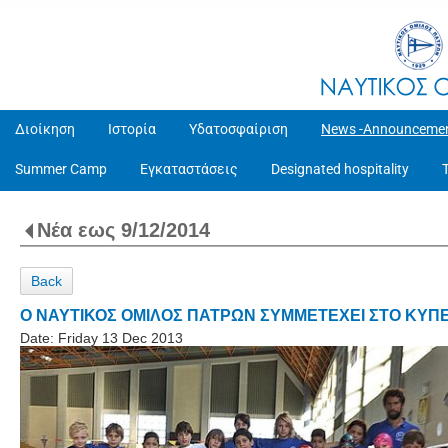
Διοίκηση
Ιστορία
Υδατοσφαίριση
News -Announceme
Summer Camp
Εγκαταστάσεις
Designated hospitality
Νέα εως 9/12/2014
Back
Ο ΝΑΥΤΙΚΟΣ ΟΜΙΛΟΣ ΠΑΤΡΩΝ ΣΥΜΜΕΤΕΧΕΙ ΣΤΟ ΚΥ
Date:
Friday 13 Dec 2013