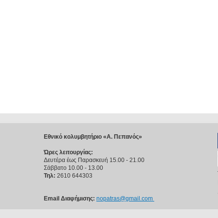
Εθνικό κολυμβητήριο «Α. Πεπανός»
Ώρες λειτουργίας:
Δευτέρα έως Παρασκευή 15.00 - 21.00
Σάββατο 10.00 - 13.00
Τηλ:
2610 644303
Email Διαφήμισης:
nopatras@gmail.com