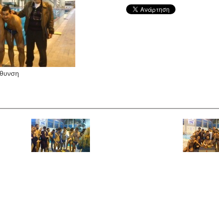
έθυνση