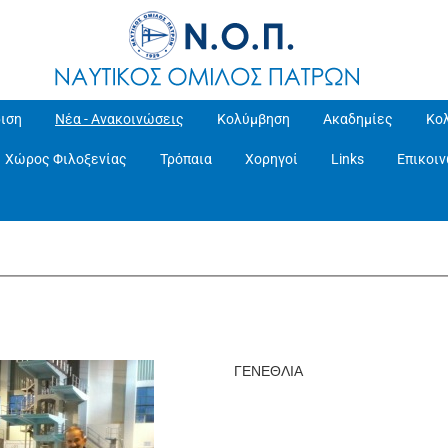
ιση
Νέα - Ανακοινώσεις
Κολύμβηση
Ακαδημίες
Κο
Χώρος Φιλοξενίας
Τρόπαια
Χορηγοί
Links
Επικοι
ΓΕΝΕΘΛΙΑ