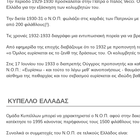
Την περίοδο 1929-1930 προσκαλείται στην Πάτρα ο Ιταλός Vecci. Ο
Ελλάδα για την εξάσκηση των κολυμβητών του.
Την διετία 1930-31 ο Ν.Ο.Π. φωλιάζει στις καρδιές των Πατρινών 
από 200 φιλάθλους(!).
Τις χρονιές 1932-1933 διαγράφει μια εντυπωσιακή πορεία για να βρ
Από εφημερίδα της εποχής διαβάζουμε ότι το 1932 με προπονητή τ
«ο Όμιλος ευρίσκεται εις το ζενίθ της δράσεως του. Οι κολυμβητές
Στις 17 Ιουνίου του 1933 ο διαπρεπής Ούγγρος προπονητής και κα
Ν.Ο.Π.: «Ευρίσκω - και τούτο το λέγω μεθ' ικανοποιήσεως - θαυμάσι
αίσθημα της πειθαρχίας και του σεβασμού ευρίσκεται εις ιδεώδη βα
ΚΥΠΕΛΛΟ ΕΛΛΑΔΑΣ
μάδα Κυπέλλων μπορεί να χαρακτηριστεί ο Ν.Ο.Π. αφού στην δεκαε
Ο
κατέκτησε το 1995 κάνοντας περήφανους τους 1500 φιλάθλους του
Συνολικά οι συμμετοχές του Ν.Ο.Π. σε τελικούς Ελλάδος είναι: