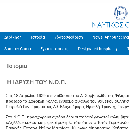
Διοίκηση
Ιστορία
Υδατοσφαίριση
News -Announceme
Summer Camp
Εγκαταστάσεις
Designated hospitality
Ιστορία
Η ΙΔΡΥΣΗ ΤΟΥ Ν.Ο.Π.
τις 18 Απριλίου 1929 στην αίθουσα του Δ. Συμβουλίΰυ της Φιλαρμ
Σ
πρόεδρο το Σοφοκλή Κόλλα, ένθερμο φίλαθλο του ναυτικού αθλητι
Πετραλιά Γεν. Γραμματέα, Αθ. Βλάχο έφορο, Ηρακλή Τριάντη, Γεώρ
Στο Ν.Ο.Π. προσχωρούν σχεδόν όλοι οι παλαιοί γνωστοί κολυμβητέ
«Αχιλλέα» καθώς και μερικοί μαθητές τότε όπως ο Τοτός Γεροθανάση
Παναγής Έρτσον, Ντίνος Μαχαίρας, Κίμωνας Μπουράτης, Χρήστος 