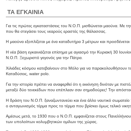
ΤΑ ΕΓΚΑΙΝΙΑ
ια τις πρώτες εγκαταστάσεις του Ν.Ο.Π. μισθώνεται μαούνα. Με τ
Γ
που θα στεγάσει τους νεαρούς εραστές της θάλασσας.
Η μαούνα εξοπλίζεται με ένα καταδυτήρα 3 μέτρων και προσδένεται
Η νέα βάση εγκαινιάζεται επίσημα με αγιασμό την Κυριακή 30 Ιουνίου 
Ν.Ο.Π. Ξεχωριστό γεγονός για την Πάτρα.
Χιλιάδες κόσμου κατεβαίνουν στο Μόλο για να παρακολουθήσουν τ
Καταδύσεις, water polo.
Για την ιστορία πρέπει να αναφερθεί ότι η εκκίνηση δινόταν με πιστ
μεταξύ δύο τενεκέδων που επέπλεαν σαν σημαδούρες! Την απόστασ
Η δράση του Ν.Ο.Π. ξαναζωντανεύει και ένα άλλο ναυτικό σωματείο
ο ανταγωνισμός τέρμα προς το τέρμα που βρίσκει όμως τελικό νικητ
Αμέσως μετά, το 1930 που ο Ν.Ο.Π. εμφανίζεται στους Πανελλήνιου
των υπολοίπων κολυμβητικών ομίλων της χώρας.