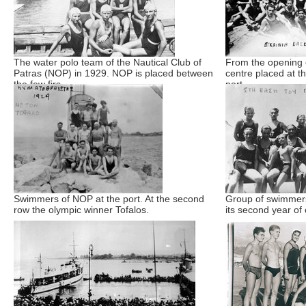
The water polo team of the Nautical Club of
From the opening 
Patras (NOP) in 1929. NOP is placed between
centre placed at t
the few firs...
port
Swimmers of NOP at the port. At the second
Group of swimmers 
row the olympic winner Tofalos.
its second year of