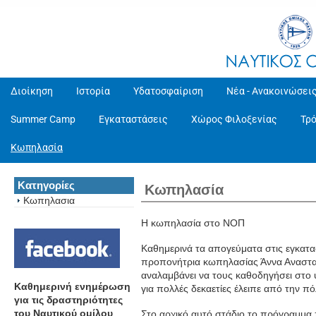
Διοίκηση
Ιστορία
Υδατοσφαίριση
Νέα - Ανακοινώσει
Summer Camp
Εγκαταστάσεις
Χώρος Φιλοξενίας
Τρ
Κωπηλασία
Κατηγορίες
Κωπηλασία
Κωπηλασια
Η κωπηλασία στο ΝΟΠ
Καθημερινά τα απογεύματα στις εγκατ
προπονήτρια κωπηλασίας Άννα Αναστασ
αναλαμβάνει να τους καθοδηγήσει στο
Καθημερινή ενημέρωση
για πολλές δεκαετίες έλειπε από την πό
για τις δραστηριότητες
του Ναυτικού ομίλου
Στο αρχικό αυτό στάδιο το πρόγραμμα 