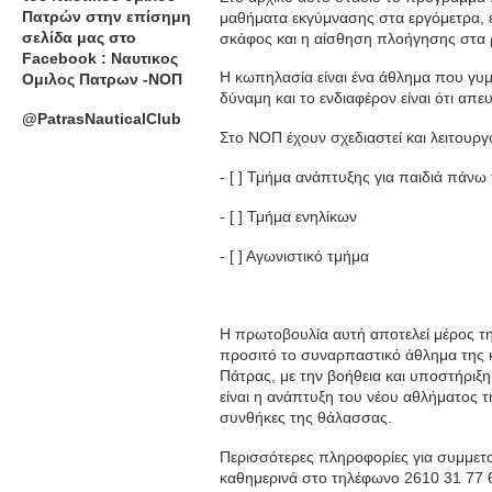
Πατρών στην επίσημη
μαθήματα εκγύμνασης στα εργόμετρα, ε
σελίδα μας στο
σκάφος και η αίσθηση πλοήγησης στα 
Facebook : Ναυτικος
Η κωπηλασία είναι ένα άθλημα που γυμν
Ομιλος Πατρων -ΝΟΠ
δύναμη και το ενδιαφέρον είναι ότι απευθ
@PatrasNauticalClub
Στο ΝΟΠ έχουν σχεδιαστεί και λειτουργ
- [ ] Τμήμα ανάπτυξης για παιδιά πάνω
- [ ] Τμήμα ενηλίκων
- [ ] Αγωνιστικό τμήμα
Η πρωτοβουλία αυτή αποτελεί μέρος τ
προσιτό το συναρπαστικό άθλημα της κ
Πάτρας, με την βοήθεια και υποστήριξ
είναι η ανάπτυξη του νέου αθλήματος τ
συνθήκες της θάλασσας.
Περισσότερες πληροφορίες για συμμετο
καθημερινά στο τηλέφωνο 2610 31 77 