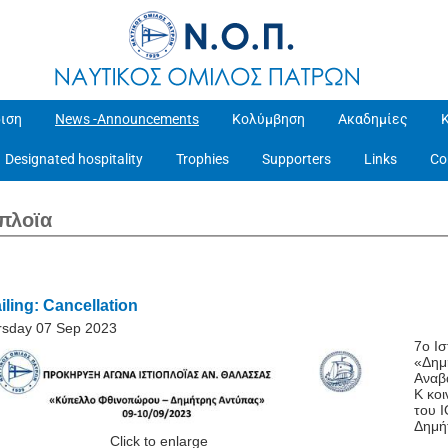
ιση
News -Announcements
Κολύμβηση
Ακαδημίες
Designated hospitality
Trophies
Supporters
Links
Co
οπλοϊα
iling: Cancellation
rsday 07 Sep 2023
7ο Ι
«Δημ
Αναβά
Κ κοι
του 
Δημή
Click to enlarge