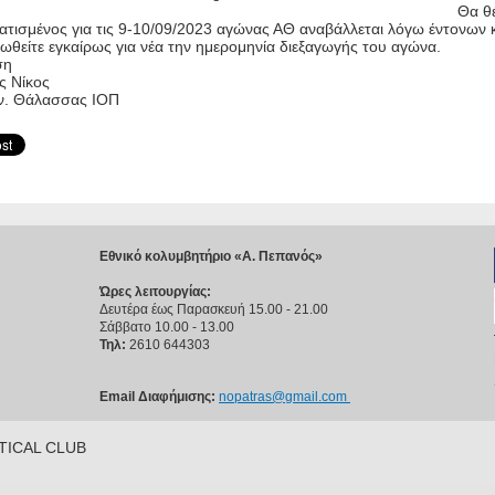
Θα θ
τισμένος για τις 9-10/09/2023 αγώνας ΑΘ αναβάλλεται λόγω έντονων 
ωθείτε εγκαίρως για νέα την ημερομηνία διεξαγωγής του αγώνα.
ση
ς Νίκος
ν. Θάλασσας ΙΟΠ
Εθνικό κολυμβητήριο «Α. Πεπανός»
Ώρες λειτουργίας:
Δευτέρα έως Παρασκευή 15.00 - 21.00
Σάββατο 10.00 - 13.00
Τηλ:
2610 644303
Email Διαφήμισης:
nopatras@gmail.com
UTICAL CLUB