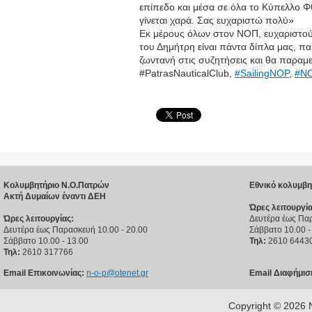
επίπεδο και μέσα σε όλα το Κύπελλο Φ
γίνεται χαρά. Σας ευχαριστώ πολύ»
Εκ μέρους όλων στον ΝΟΠ, ευχαριστούμ
του Δημήτρη είναι πάντα δίπλα μας, π
ζωντανή στις συζητήσεις και θα παραμε
#‎PatrasNauticalClub,
#
SailingNOP
,
#
N
Κολυμβητήριο Ν.Ο.Πατρών
Εθνικό κολυμβη
Ακτή Δυμαίων έναντι ΔΕΗ
Ώρες λειτουργία
Ώρες λειτουργίας:
Δευτέρα έως Παρ
Δευτέρα έως Παρασκευή 10.00 - 20.00
Σάββατο 10.00 -
Σάββατο 10.00 - 13.00
Τηλ:
2610 6443
Τηλ:
2610 317766
Email Επικοινωνίας:
n-o-p@otenet.gr
Email Διαφήμισ
Copyright © 202