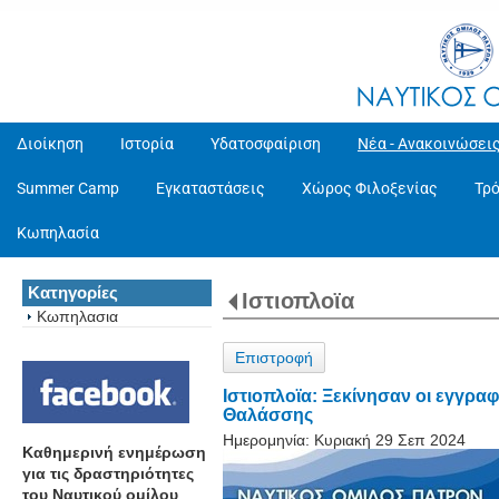
Διοίκηση
Ιστορία
Υδατοσφαίριση
Νέα - Ανακοινώσει
Summer Camp
Εγκαταστάσεις
Χώρος Φιλοξενίας
Τρ
Κωπηλασία
Κατηγορίες
Ιστιοπλοϊα
Κωπηλασια
Επιστροφή
Ιστιοπλοϊα: Ξεκίνησαν οι εγγραφ
Θαλάσσης
Ημερομηνία:
Κυριακή 29 Σεπ 2024
Καθημερινή ενημέρωση
για τις δραστηριότητες
του Ναυτικού ομίλου