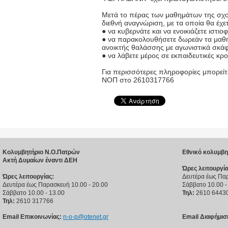
Μετά το πέρας των μαθημάτων της σχολ
διεθνή αναγνώριση, με τα οποία θα έχετ
● να κυβερνάτε και να ενοικιάζετε ιστι
● να παρακολουθήσετε δωρεάν τα μαθήμ
ανοικτής θαλάσσης με αγωνιστικά σκά
● να λάβετε μέρος σε εκπαιδευτικές κρο
Για περισσότερες πληροφορίες μπορείτ
ΝΟΠ στο 2610317766
Κολυμβητήριο Ν.Ο.Πατρών
Εθνικό κολυμβη
Ακτή Δυμαίων έναντι ΔΕΗ
Ώρες λειτουργία
Ώρες λειτουργίας:
Δευτέρα έως Παρ
Δευτέρα έως Παρασκευή 10.00 - 20.00
Σάββατο 10.00 -
Σάββατο 10.00 - 13.00
Τηλ:
2610 6443
Τηλ:
2610 317766
Email Επικοινωνίας:
n-o-p@otenet.gr
Email Διαφήμισ