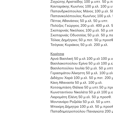
Ζαχιώτης Αριστείδης 100 μ.υπτ. 50 μ.π
Κανταράκης Κων/νος 100 μ.ελ. 100 μ.υ
Παπανδρικόπουλος Μάνος 100 μ.ελ. 5
Παπανικολόπουλος Κων/νος 100 μ.ελ. 
Πέττας Αθανάσιος 50 μ.ελ. 50 μ.υπτ.
Πολύζος Γεώργιος 200 μ.ελ. 400 μ.ελ. 5
Σκεπαρνιάς Νικόλαος 100 μ.ελ. 50 μ.υπ
Σκεπαρνιάς Οδυσσέας 50 μ.ελ. 50 μ.πε
Τόλιας Δημήτριος 50 μ.πετ. 50 μ.προσθ
Τσόγκας Κυριάκος 50 μ.ελ. 200 μ.ελ.
Κορίτσια
Αρνά Βασιλική 50 μ.ελ 100 μ.ελ 100 μ.
Βασιλακοπούλου Ερίνα 50 μ.ελ 100 μ.ε
Βασιλοπούλου Ιουλία 50 μ.ελ. 50 μ.υπτ
Γερασιμάτου Άλκηστη 50 μ.ελ. 100 μ.ελ
Διδάχου Χαρά 100 μ.ελ. 50 μ.πετ. 200 μ
Κέκη Αθανασία 50 μ.ελ. 100 μ.ελ.
Κοτσαμπάση Θάλεια 50 μ.υπτ.50 μ.πρ
Κωνσταντίνου Νικολέτα 50 μ.ελ 100 μ.ε
Λιαρομάτη Ελένη 50 μ.ελ. 50 μ.προσθ.
Μοντανάρο Ροζαλία 50 μ.ελ. 50 μ.υπτ.
Μπεκίρη Δήμητρα 100 μ.ελ. 50 μ.προσ
Παπαδημητροπούλου Παναγιώτα 200 μ.ε