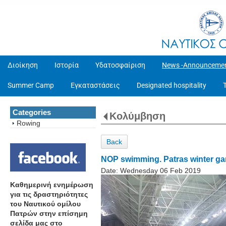
Διοίκηση
Ιστορία
Υδατοσφαίριση
News -Announceme
Summer Camp
Εγκαταστάσεις
Designated hospitality
Categories
Κολύμβηση
Rowing
Back
NOP swimming. Patras winter g
Date:
Wednesday 06 Feb 2019
Καθημερινή ενημέρωση
για τις δραστηριότητες
του Ναυτικού ομίλου
Πατρών στην επίσημη
σελίδα μας στο