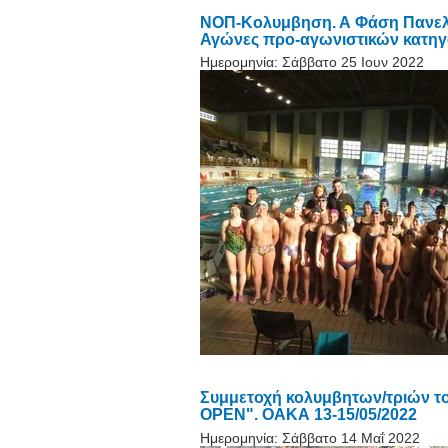
ΝΟΠ-Κολυμβηση. Α Φάση Πανελλ
Αγώνες προ-αγωνιστικών κατη
Ημερομηνία:
Σάββατο 25 Ιουν 2022
Συμμετοχή κολυμβητων/τριών το
OPEN". ΟΑΚΑ 13-15/05/2022
Ημερομηνία:
Σάββατο 14 Μαΐ 2022