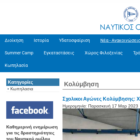
Διοίκηση
Ιστορία
Υδατοσφαίριση
Νέα - Ανακοινώσει
Summer Camp
Εγκαταστάσεις
Χώρος Φιλοξενίας
Τρ
Κωπηλασία
Κατηγορίες
Κολύμβηση
Κωπηλασια
Σχολικοι Αγώνες Κολύμβησης: Χ
Ημερομηνία:
Παρασκευή 17 Μαρ 2023
Καθημερινή ενημέρωση
για τις δραστηριότητες
του Ναυτικού ομίλου