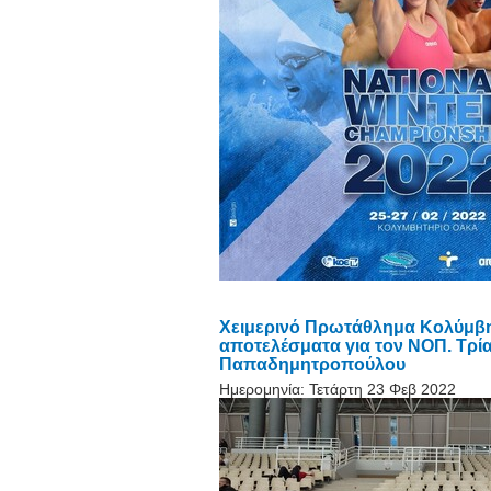
Χειμερινό Πρωτάθλημα Κολύμβη
αποτελέσματα για τον ΝΟΠ. Τρία 
Παπαδημητροπούλου
Ημερομηνία:
Τετάρτη 23 Φεβ 2022