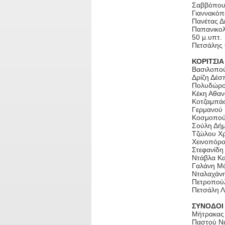
Σαββόπουλ
Γιαννακόπ
Πανέτας Δη
Παπανικολ
50 μ.υπτ.
Πετσάλης Θ
ΚΟΡΙΤΣΙΑ
Βασιλοπούλ
Δρίζη Δέσπ
Πολυδώρου
Κέκη Αθαν
Κοτζαμπάση
Γερμανού 
Κοσμοπούλ
Σούλη Δήμη
Τζώλου Χρ
Χεινοπόρου
Στεφανίδη 
Ντάβλα Κατ
Γαλάνη Μά
Νταλαχάνη
Πετροπούλ
Πετσάλη Λυ
ΣΥΝΟΔΟΙ
Μήτρακας
Παστού Νι