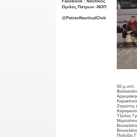
Facebook : Ναυτικος
Ομιλος Πατρων -ΝΟΠ
@PatrasNauticalClub
50 μ.υπτ. 
Βαλλιανάτο
Αργυράκης 
Καρακίτσος
Ζαχιώτης Δ
Καραγκούν
Τζώλος Γρη
Μερτσόπου
Βουκελάτος
Βουκελάτος
Πολύζος Γε