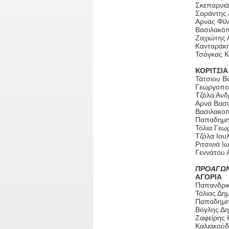
Σκεπαρνιάς
Σαράντης Α
Αρνάς Φίλι
Βασιλακόπ
Ζαχιώτης Α
Κανταράκης
Τσόγκας Κ
ΚΟΡΙΤΣΙΑ
Τάτσιου Βα
Γεωργοπού
Τζόλα Ανδ
Αρνά Βασιλ
Βασιλακοπο
Παπαδημητ
Τόλια Γεωρ
Τζόλα Ιου
Ριτσινιά Ι
Γεννάτου 
ΠΡΟΑΓΩΝ
ΑΓΟΡΙΑ
Παπανδρικ
Τόλιας Δημ
Παπαδημητ
Βόγλης Δημ
Ζαφείρης Κ
Καλιακούδα