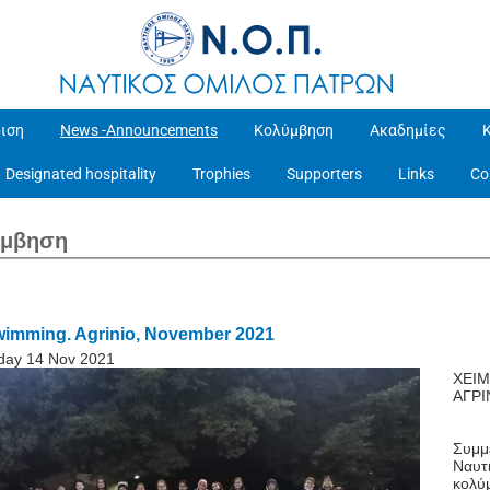
ιση
News -Announcements
Κολύμβηση
Ακαδημίες
Designated hospitality
Trophies
Supporters
Links
Co
ύμβηση
wimming. Agrinio, November 2021
day 14 Nov 2021
ΧΕΙΜ
ΑΓΡΙ
Συμμ
Ναυτ
κολύ