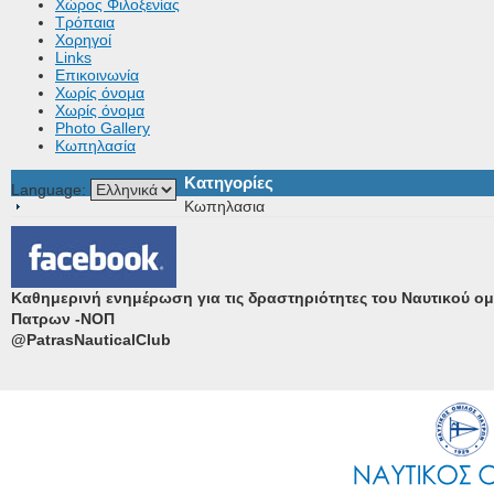
Χώρος Φιλοξενίας
Τρόπαια
Χορηγοί
Links
Επικοινωνία
Χωρίς όνομα
Χωρίς όνομα
Photo Gallery
Κωπηλασία
Κατηγορίες
Language:
Κωπηλασια
Καθημερινή ενημέρωση για τις δραστηριότητες του Ναυτικού ο
Πατρων -ΝΟΠ
@PatrasNauticalClub