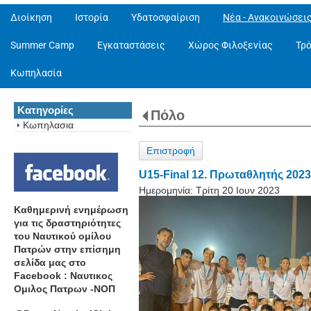
Διοίκηση
Ιστορία
Υδατοσφαίριση
Νέα - Ανακοινώσει
Summer Camp
Εγκαταστάσεις
Χώρος Φιλοξενίας
Τρ
Κωπηλασία
Κατηγορίες
Πόλο
Κωπηλασια
Επιστροφή
U15-Final 12. Πρωταθλητής 202
Ημερομηνία:
Τρίτη 20 Ιουν 2023
Καθημερινή ενημέρωση
για τις δραστηριότητες
του Ναυτικού ομίλου
Πατρών στην επίσημη
σελίδα μας στο
Facebook : Ναυτικος
Ομιλος Πατρων -ΝΟΠ