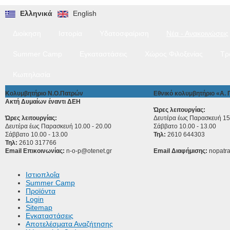
Ελληνικά
English
Διοίκηση
Ιστορία
Υδατοσφαίριση
Νέα - Ανακοινώσεις
Summer Camp
Εγκαταστάσεις
Χώρος Φιλοξενίας
Τρ
Κωπηλασία
Κολυμβητήριο Ν.Ο.Πατρών
Εθνικό κολυμβητήριο «Α.
Ακτή Δυμαίων έναντι ΔΕΗ
Ώρες λειτουργίας:
Ώρες λειτουργίας:
Δευτέρα έως Παρασκευή 15.
Δευτέρα έως Παρασκευή 10.00 - 20.00
Σάββατο 10.00 - 13.00
Σάββατο 10.00 - 13.00
Τηλ:
2610 644303
Τηλ:
2610 317766
Email Επικοινωνίας:
n-o-p@otenet.gr
Email Διαφήμισης:
nopatr
Ιστιοπλοΐα
Summer Camp
Προϊόντα
Login
Sitemap
Εγκαταστάσεις
Αποτελέσματα Αναζήτησης