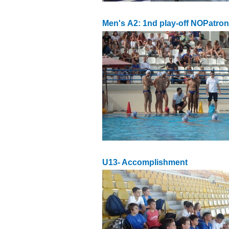
Men's Α2: 1nd play-off NOPatron
U13- Accomplishment