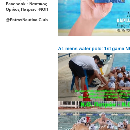
Facebook : Ναυτικος
Ομιλος Πατρων -ΝΟΠ
@PatrasNauticalClub
A1 mens water polo: 1st game N