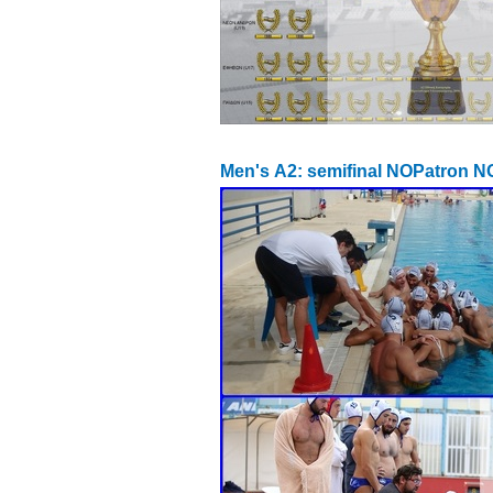
Men's Α2: semifinal NOPatron 