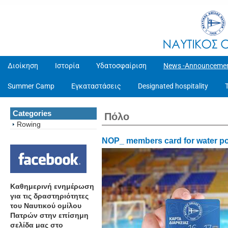
Διοίκηση
Ιστορία
Υδατοσφαίριση
News -Announceme
Summer Camp
Εγκαταστάσεις
Designated hospitality
Categories
Πόλο
Rowing
NOP_ members card for water p
Καθημερινή ενημέρωση
για τις δραστηριότητες
του Ναυτικού ομίλου
Πατρών στην επίσημη
σελίδα μας στο