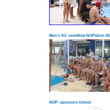
Men's Α2: semifinal NOPatron 
NOP- sponsors Unisol