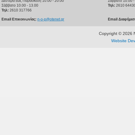
Δευτέρα έως Παρασκευή 10.00 - 20.00
Σάββατο 10.00 -
Σάββατο 10.00 - 13.00
Τηλ:
2610 6443
Τηλ:
2610 317766
Email Επικοινωνίας:
n-o-p@otenet.gr
Email Διαφήμισ
Copyright © 202
Website Dev