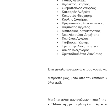
Γιώτης Αχιλλέας
Διγαλέτος Γιώργος
Θωμόπουλος Ανδρέας
Κατσαρός Ανδρέας
Κοκμοτός Θεοχάρης
Κούλης Σωτήρης
Κρεμανταλάς Κωνσταντίνος
Λαμπάτος Αγγελος
Μπιτσάκος Κωνσταντίνος
Νικολόπουλος Δημήτρης
Παπάκος Αγγελος
Τζαβάρας Γιάννης
Τριαντάφυλλος Γεώργιος
Χάλας Αλέξανδρος
Χριστοδουλάτος Διονύσιος
Ένα μεγάλο ευχαριστώ στους γονείς γι
Μπροστά μας, μέσα από την επίπονη κα
όλοι μαζί.
Μετά το τέλος των αγώνων η κοπή της
κ.Γ.Μάνεση
, με το φλουρί να πέφτει 