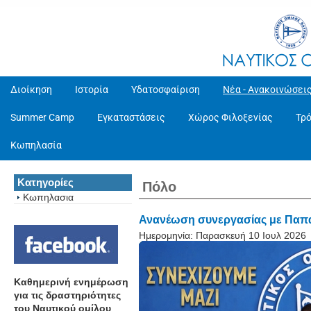
Διοίκηση
Ιστορία
Υδατοσφαίριση
Νέα - Ανακοινώσει
Summer Camp
Εγκαταστάσεις
Χώρος Φιλοξενίας
Τρ
Κωπηλασία
Κατηγορίες
Πόλο
Κωπηλασια
Ανανέωση συνεργασίας με Παπ
Ημερομηνία:
Παρασκευή 10 Ιουλ 2026
Καθημερινή ενημέρωση
για τις δραστηριότητες
του Ναυτικού ομίλου