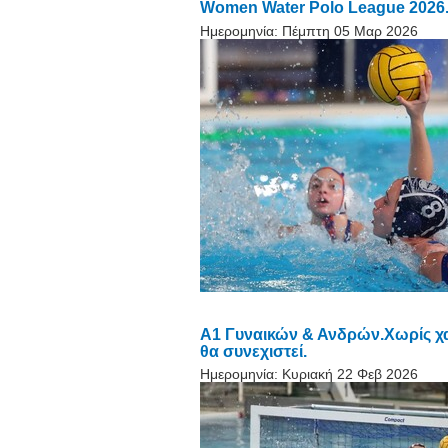
Women Water Polo League 2026. 
Ημερομηνία:
Πέμπτη 05 Μαρ 2026
Α1 Γυναικών & Ανδρών.Χωρίς χ
θα συνεχιστεί.
Ημερομηνία:
Κυριακή 22 Φεβ 2026