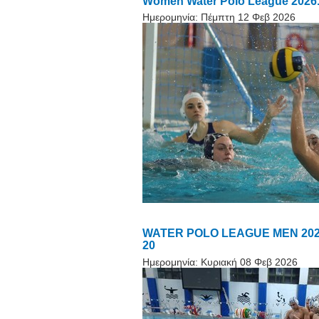
Women Water Polo League 2026. 
Ημερομηνία:
Πέμπτη 12 Φεβ 2026
WATER POLO LEAGUE MEN 2026. Α
20
Ημερομηνία:
Κυριακή 08 Φεβ 2026