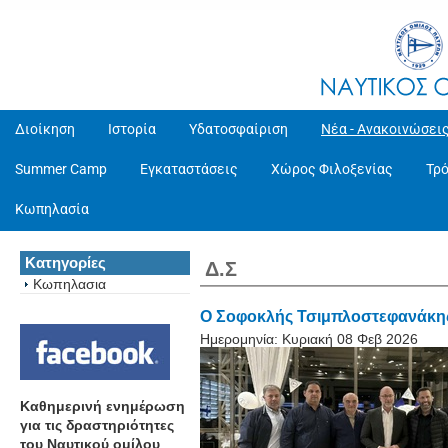
Διοίκηση
Ιστορία
Υδατοσφαίριση
Νέα - Ανακοινώσει
Summer Camp
Εγκαταστάσεις
Χώρος Φιλοξενίας
Τρ
Κωπηλασία
Κατηγορίες
Δ.Σ
Κωπηλασια
O Σοφοκλής Τσιμπλοστεφανάκης
Ημερομηνία:
Κυριακή 08 Φεβ 2026
Καθημερινή ενημέρωση
για τις δραστηριότητες
του Ναυτικού ομίλου