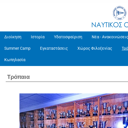
Διοίκηση
Ιστορία
Υδατοσφαίριση
Νέα - Ανακοινώσει
Summer Camp
Εγκαταστάσεις
Χώρος Φιλοξενίας
Τρ
Κωπηλασία
Τρόπαια