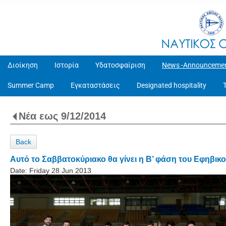
Διοίκηση
Ιστορία
Υδατοσφαίριση
News -Announceme
Summer Camp
Εγκαταστάσεις
Designated hospitality
Νέα εως 9/12/2014
Back
Αυτό το Σαββατοκύριακο θα γίνει η Β’ φάση του Εφη
Date:
Friday 28 Jun 2013