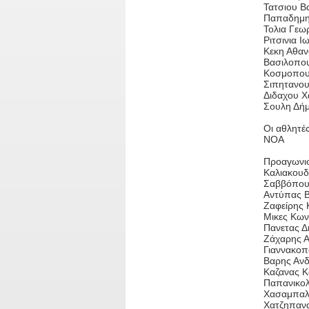
Τατσιου Β
Παπαδημητ
Τολια Γεω
Ριτσινια Ι
Κεκη Αθαν
Βασιλοπου
Κοσμοπουλ
Σιπητανου
Διδαχου Χ
Σουλη Δήμ
Οι αθλητέ
ΝΟΑ
Προαγωνισ
Καλιακουδ
Σαββόπουλ
Αντύπας Β
Ζαφείρης 
Μικες Κων
Πανετας Δ
Ζάχαρης Α
Γιαννακοπ
Βαρης Ανδ
Καζανας Κ
Παπανικολ
Χασαμπαλη
Χατζηπανα