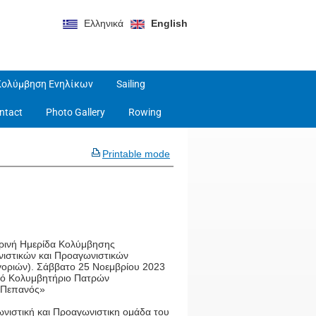
Ελληνικά
English
Κολύμβηση Ενηλίκων
Sailing
ntact
Photo Gallery
Rowing
Printable mode
ερινή Ημερίδα Κολύμβησης
νιστικών και Προαγωνιστικών
γοριών). Σάββατο 25 Νοεμβρίου 2023
κό Κολυμβητήριο Πατρών
.Πεπανός»
ωνιστική και Προαγωνιστικη ομάδα του