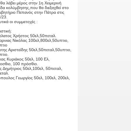
α λάβει μέρος στην 1η Χειμερινή
ίδα κολύμβησης,που θα διεξαχθεί στο
μβητήριο Πεπανός στην Πάτρα στις
/23.
τικά οι συμμετοχές :
στική:
ελατος Χρήστος 50ελ,50πεταλ.
αρνιας Νικόλας 100ελ,800ελ,50υπτιο,
πτιο
της Αριστείδης 50ελ,50πεταλ,50υπτιο,
πτιο.
ας Κυριάκος 50ελ, 100 Ελ,
οσθιο, 100 πρόσθιο.
ς Δημήτριος 50ελ,100ελ, 50πεταλ,
εταλ.
πουλος Γεωργίος 50ελ, 100ελ, 200ελ,