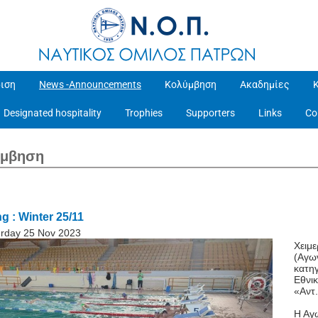
ιση
News -Announcements
Κολύμβηση
Ακαδημίες
Designated hospitality
Trophies
Supporters
Links
Co
ύμβηση
 : Winter 25/11
urday 25 Nov 2023
Χειμ
(Αγω
κατη
Εθνι
«Αντ
Η Αγ