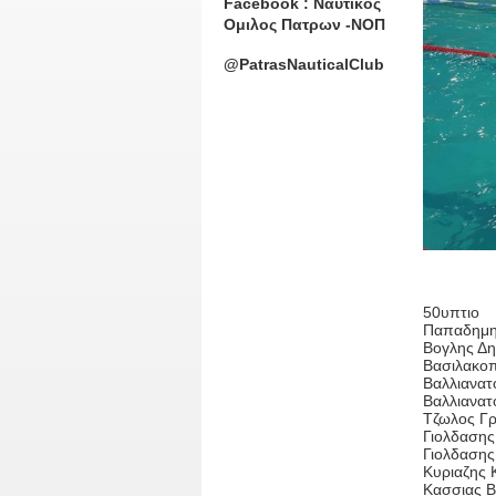
Facebook : Ναυτικος
Ομιλος Πατρων -ΝΟΠ
@PatrasNauticalClub
50υπτιο
Παπαδημητ
Βογλης Δη
Βασιλακοπ
Βαλλιανατ
Βαλλιανατ
Τζωλος Γρ
Γιολδασης
Γιολδασης
Κυριαζης 
Κασσιας Β