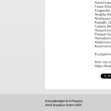
Χεινοπωρο
Γκεκα Ελε
Στεφανιδη
Νταβλα Κα
Νταλαχανη
Καραβα Ξέ
Γαλανη Μά
Πετροπουλ
Ροκανα Λυ
Παπαδοπου
Αλεξόπουλ
Κωνσταντι
Ευχόμαστε
Από την σ
https://ko
Κολυμβητήριο Ν.Ο.Πατρών
Ακτή Δυμαίων έναντι ΔΕΗ