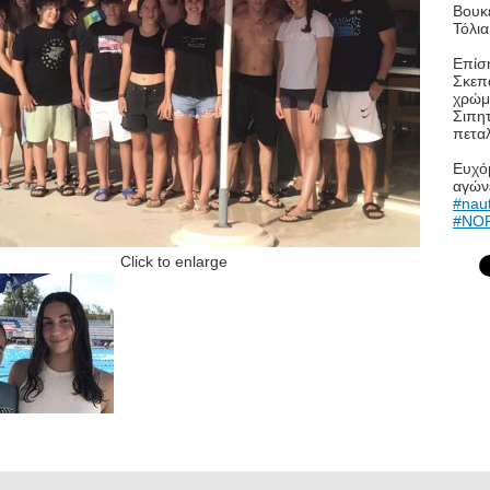
Βουκ
Τόλια
Επίσ
Σκεπα
χρώμ
Σιπη
πετα
Ευχόμ
αγώνε
#nau
#NOP
Click to enlarge