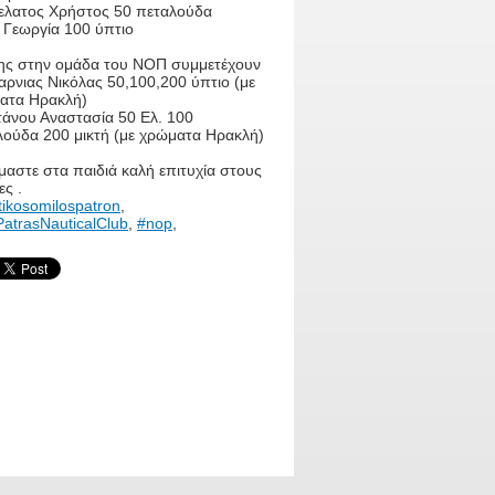
ελατος Χρήστος 50 πεταλούδα
 Γεωργία 100 ύπτιο
ης στην ομάδα του ΝΟΠ συμμετέχουν
ρνιας Νικόλας 50,100,200 ύπτιο (με
ατα Ηρακλή)
τάνου Αναστασία 50 Ελ. 100
λούδα 200 μικτή (με χρώματα Ηρακλή)
αστε στα παιδιά καλή επιτυχία στους
ς .
tikosomilospatron
,
atrasNauticalClub
,
#nop
,