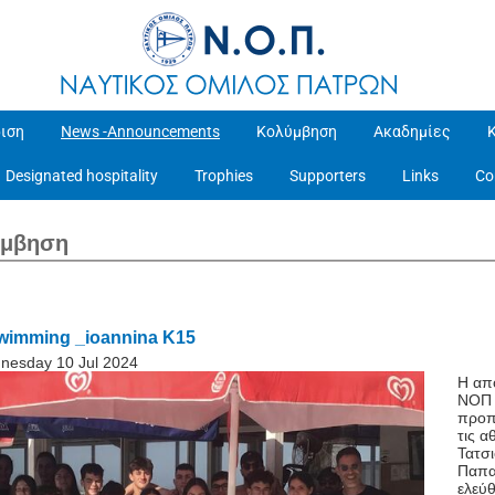
ιση
News -Announcements
Κολύμβηση
Ακαδημίες
Designated hospitality
Trophies
Supporters
Links
Co
ύμβηση
swimming _ioannina K15
nesday 10 Jul 2024
Η απ
ΝΟΠ 
προπ
τις α
Τατσ
Παπα
ελεύ