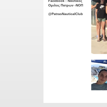
Facebook : Ναυτικος
Ομιλος Πατρων -ΝΟΠ
@PatrasNauticalClub