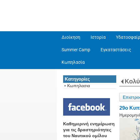
Διοίκηση
Ιστορία
Υδατοσφαίρ
Summer Camp
Εγκαταστάσεις
Κωπηλασία
Κατηγορίες
Κολ
Κωπηλασια
Επιστρο
29ο Κυπέ
Ημερομηνί
Καθημερινή ενημέρωση
για τις δραστηριότητες
του Ναυτικού ομίλου