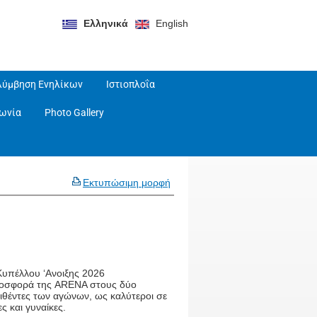
Ελληνικά
English
λύμβηση Ενηλίκων
Ιστιοπλοΐα
νωνία
Photo Gallery
Εκτυπώσιμη μορφή
Κυπέλλου ‘Ανοιξης 2026
οσφορά της ARENA στους δύο
ιθέντες των αγώνων, ως καλύτεροι σε
ς και γυναίκες.