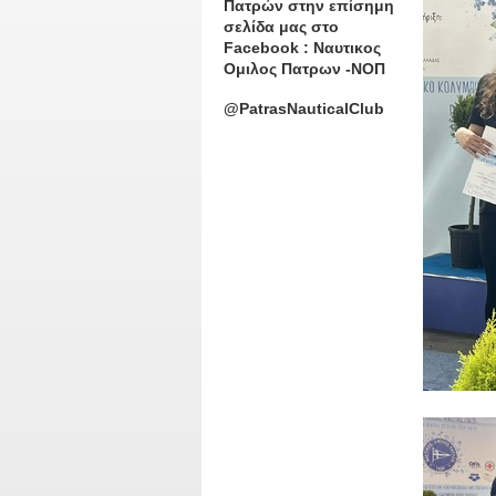
Πατρών στην επίσημη
σελίδα μας στο
Facebook : Ναυτικος
Ομιλος Πατρων -ΝΟΠ
@PatrasNauticalClub