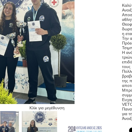
Καλύ
Ανοι
Αποσ
αθλη
Θεοφ
δωρο
η ετα
Την α
Πρόε
Τσιμ
H αν
τριών
επιδ
τους
Πολλ
βραβε
της 
αποτ
Μπρά
συμμ
Ευχαρ
VETO
Κλίκ για μεγέθυνση
Παναγ
για 
Άνοιξ