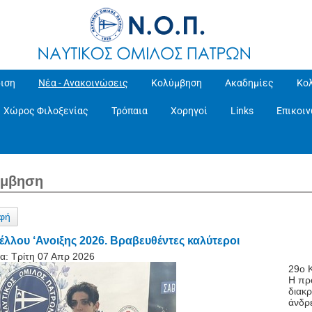
ιση
Νέα - Ανακοινώσεις
Κολύμβηση
Ακαδημίες
Κο
Χώρος Φιλοξενίας
Τρόπαια
Χορηγοί
Links
Επικοι
ύμβηση
φή
λλου ‘Ανοιξης 2026. Βραβευθέντες καλύτεροι
α:
Τρίτη 07 Απρ 2026
29ο 
Η πρ
διακρ
άνδρε