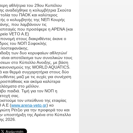
τερη αθλήτρια του 29ου Κυπέλου
ξης αναδείχθηκε η κολυμβήτρια Σκούτα
τολία του ΠΑΟΚ και καλύτερος
τής ο κολυμβητής της ΝΕΠ Κουρής
άνης, που λαμβάνουν τις
επιταγές που προσέφερε η ΑΡΕΝΑ (και
ιρεία VETO A.E)
πονομή στους διακριθέντες έκανε ο
δρος του ΝΟΠ Σοφοκλής
πλοστεφανάκης.
άδειξη των δυο κορυφαίων αθλητών/
 είναι αποτέλεσμα των συνολικών τους
όσεων στο Κύπελλο Ανοιξης, με βάση
 κανονισμούς της WORLD AQUATICS.
ά και θερμά συγχαρητήρια στους δύο
υθέντες μαζί με τις ευχές για συνέχιση
προσπάθειας και ακόμα καλύτερα
ελέσματα στο μέλλον.
βο παιδιά. Τιμή για τον ΝΟΠ η
ετοχή σας.
ιστούμε τον υπεύθυνο της εταιρίας
 A.E (
www.arena-veto.gr
) κο
ιώτη Ρέτζιο για την προφορά του και
την υποστήριξη της Αρένα στο Κύπελλο
ης 2026.