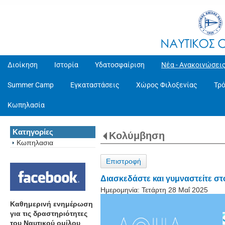
Διοίκηση
Ιστορία
Υδατοσφαίριση
Νέα - Ανακοινώσει
Summer Camp
Εγκαταστάσεις
Χώρος Φιλοξενίας
Τρ
Κωπηλασία
Κατηγορίες
Κολύμβηση
Κωπηλασια
Επιστροφή
Διασκεδάστε και γυμναστείτε σ
Ημερομηνία:
Τετάρτη 28 Μαΐ 2025
Καθημερινή ενημέρωση
για τις δραστηριότητες
του Ναυτικού ομίλου