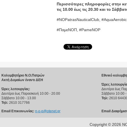
Περισσότερες πληροφορίες στην κε
τις 10.00 έως τις 20.30 και το Σάββα
#NOPatrasNauticalClub, #AquaAerobi
#ΠαμεΝΟΠ, #PameNOP
Κολυμβητήριο Ν.Ο.Πατρών
Εθνικό κολυμβη
Ακτή Δυμαίων έναντι ΔΕΗ
Ώρες λειτουργία
Ώρες λειτουργίας:
Δευτέρα έως Παρ
Δευτέρα έως Παρασκευή 10.00 - 20.00
Σάββατο 10.00 -
Σάββατο 10.00 - 13.00
Τηλ:
2610 6443
Τηλ:
2610 317766
Email Επικοινωνίας:
n-o-p@otenet.gr
Email Διαφήμισ
Copyright © 2026 