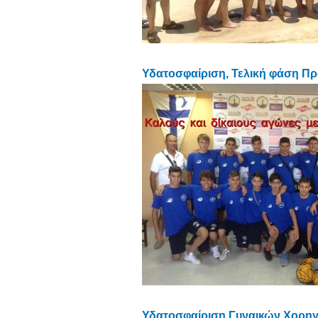
Υδατοσφαίριση, Τελική φάση Π
Υδατοσφαίριση Γυναικών Χορηγο