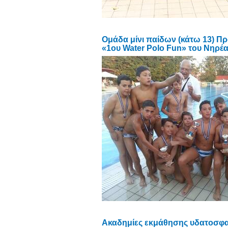
Ομάδα μίνι παίδων (κάτω 13) Π
«1ου Water Polo Fun» του Νηρέ
Ακαδημίες εκμάθησης υδατοσφαίρ