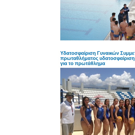
Υδατοσφαίριση Γυναικών Συμμε
πρωταθλήματος υδατοσφαίρισης 
για το πρωτάθλημα