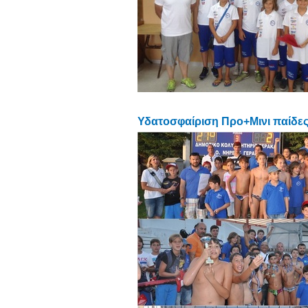
Υδατοσφαίριση Προ+Μινι παίδ