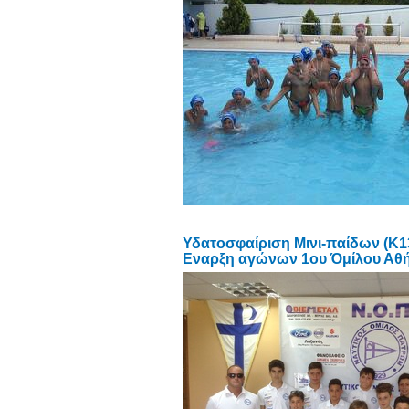
Υδατοσφαίριση Μινι-παίδων (Κ1
Εναρξη αγώνων 1ου Όμίλου Αθή