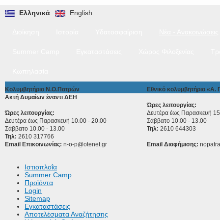
Ελληνικά
English
Διοίκηση
Ιστορία
Υδατοσφαίριση
Νέα - Ανακοινώσεις
Summer Camp
Εγκαταστάσεις
Χώρος Φιλοξενίας
Τρ
Κωπηλασία
Κολυμβητήριο Ν.Ο.Πατρών
Εθνικό κολυμβητήριο «Α.
Ακτή Δυμαίων έναντι ΔΕΗ
Ώρες λειτουργίας:
Ώρες λειτουργίας:
Δευτέρα έως Παρασκευή 15.
Δευτέρα έως Παρασκευή 10.00 - 20.00
Σάββατο 10.00 - 13.00
Σάββατο 10.00 - 13.00
Τηλ:
2610 644303
Τηλ:
2610 317766
Email Επικοινωνίας:
n-o-p@otenet.gr
Email Διαφήμισης:
nopatr
Ιστιοπλοΐα
Summer Camp
Προϊόντα
Login
Sitemap
Εγκαταστάσεις
Αποτελέσματα Αναζήτησης