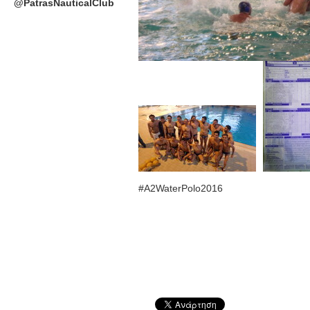
@PatrasNauticalClub
#Α2WaterPolo2016