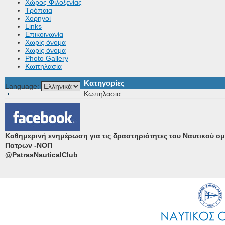
Χώρος Φιλοξενίας
Τρόπαια
Χορηγοί
Links
Επικοινωνία
Χωρίς όνομα
Χωρίς όνομα
Photo Gallery
Κωπηλασία
Κατηγορίες
Language:
Κωπηλασια
Καθημερινή ενημέρωση για τις δραστηριότητες του Ναυτικού ο
Πατρων -ΝΟΠ
@PatrasNauticalClub