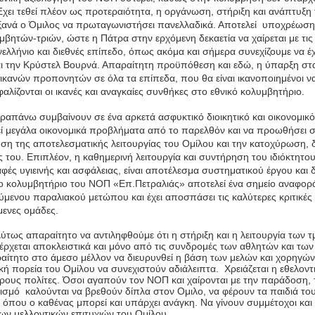
Έχει τεθεί πλέον ως προτεραιότητα, η οργάνωση, στήριξη και ανάπτυξη
ξανά ο Όμιλος να πρωταγωνιστήσει πανελλαδικά. Αποτελεί υποχρέωση 
μβητών-τριών, ώστε η Πάτρα στην ερχόμενη δεκαετία να χαίρεται με τις
νελλήνιο και διεθνές επίπεδο, όπως ακόμα και σήμερα συνεχίζουμε να
ι την Κρύστελ Βουρνά. Απαραίτητη προϋπόθεση και εδώ, η ύπαρξη στα
ικανών προπονητών σε όλα τα επίπεδα, που θα είναι ικανοποιημένοι να
αλίζονται οι ικανές και αναγκαίες συνθήκες στο εθνικό κολυμβητήριο.
ραπάνω συμβαίνουν σε ένα αρκετά ασφυκτικό διοικητικό και οικονομικό
τεί μεγάλα οικονομικά προβλήματα από το παρελθόν και να προωθήσει σ
ση της αποτελεσματικής λειτουργίας του Ομίλου και την κατοχύρωση, δ
ς του. Επιπλέον, η καθημερινή λειτουργία και συντήρηση του ιδιόκτητο
φές υγιεινής και ασφάλειας, είναι αποτέλεσμα συστηματικού έργου και
 κολυμβητήριο του ΝΟΠ «Επ.Πετραλιάς» αποτελεί ένα σημείο αναφορ
μενου παραλιακού μετώπου και έχει αποσπάσει τις καλύτερες κριτικές 
μενες ομάδες.
λύτως απαραίτητο να αντιληφθούμε ότι η στήριξη και η λειτουργία των
ρχεται αποκλειστικά και μόνο από τις συνδρομές των αθλητών και των
ραίτητο στο άμεσο μέλλον να διευρυνθεί η βάση των μελών και χορηγών 
κή πορεία του Ομίλου να συνεχιστούν αδιάλειπτα. Χρειάζεται η εθελον
ρους πολίτες. Όσοι αγαπούν τον ΝΟΠ και χαίρονται με την παράδοση, τ
ισμό καλούνται να βρεθούν δίπλα στον Ομιλο, να φέρουν τα παιδιά το
ά όπου ο καθένας μπορεί και υπάρχει ανάγκη. Να γίνουν συμμέτοχοι και
ων μελλοντικών επιτυχιών του Ομίλου.