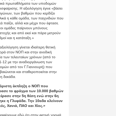
ιακά πρωταθλήματα των υποδομών
σφαίρισης. Η αξιολόγηση έγινε «βάσει
αγώνων, των βαθμών που κερδίζει
λικά η κάθε ομάδα, των παιχνιδιών που
ά παίζει, αλλά και μέχρι που έφτασε.
 οι ομάδες παίρνουν μπόνους
τοχής και από εκεί και πάρα μετρούν
θμοί και η κατάταξη.»
αξιολόγηση γίνεται ιδιαίτερη θετική
ορά στον ΝΟΠ και στην ανοδική
ία των τελευταίων χρόνων (από το
1-12 με την αναδιοργάνωση των
ομών από τον Γ.Γιαννουρή) που
βαιώνεται και σταθεροποιείται στην
η δεκάδα.
άριστη έκπληξη ο ΝΟΠ που
ρασε το φράγμα των 10.000 βαθμών
πέρασε στην 5η θέση ενώ στην 6η
ηκε η Γλυφάδα. Την 10αδα κλείνουν
κός, Χανιά, ΠΑΟ και Χίος.»
αφέρουμε εδώ ότι στην φετινή χρονιά,