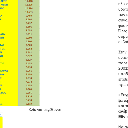
ηλικ
υδατο
των 
συνο
φυσικ
Όλες
συμμε
οι βα
Στην 
αναφ
πορε
2001
υποδ
επιβε
πρώτ
«Ευχ
ξεπέ
και 
Κλίκ για μεγέθυνση
ανέβ
Εθνι
Να αν