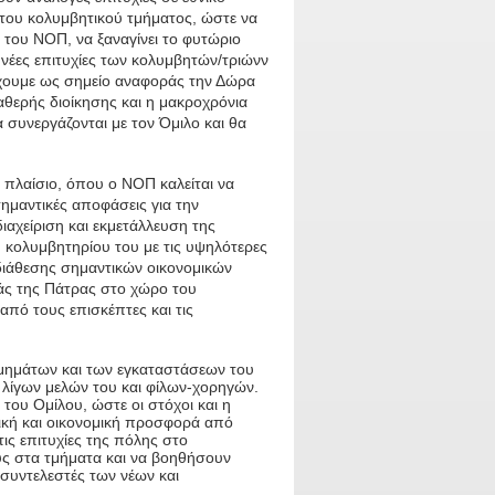
 του κολυμβητικού τμήματος, ώστε να
του ΝΟΠ, να ξαναγίνει το φυτώριο
 νέες επιτυχίες των κολυμβητών/τριώνν
 έχουμε ως σημείο αναφοράς την Δώρα
θερής διοίκησης και η μακροχρόνια
 συνεργάζονται με τον Όμιλο και θα
 πλαίσιο, όπου ο ΝΟΠ καλείται να
ημαντικές αποφάσεις για την
ιαχείριση και εκμετάλλευση της
υ κολυμβητηρίου του με τις υψηλότερες
 διάθεσης σημαντικών οικονομικών
άς της Πάτρας στο χώρο του
από τους επισκέπτες και τις
 τμημάτων και των εγκαταστάσεων του
 λίγων μελών του και φίλων-χορηγών.
του Ομίλου, ώστε οι στόχοι και η
τική και οικονομική προσφορά από
ις επιτυχίες της πόλης στο
υς στα τμήματα και να βοηθήσουν
 συντελεστές των νέων και