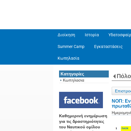
Διοίκηση
Ιστορία
Υδατοσφαίρ
Summer Camp
Εγκαταστάσεις
Κωπηλασία
Κατηγορίες
Πόλο
Κωπηλασια
Επιστρο
NOΠ: Εν
πρωταθλ
Ημερομηνί
Καθημερινή ενημέρωση
για τις δραστηριότητες
του Ναυτικού ομίλου