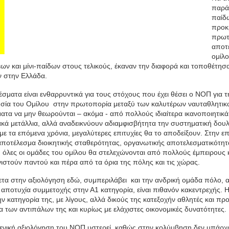
παρά 
παίδω
προκρ
πρωτ
αποτ
ομίλο
ων και μίνι-παίδων στους τελικούς, έκαναν την διαφορά και τοποθέτ
 στην Ελλάδα.
έσματα είναι ενθαρρυντικά για τους στόχους που έχει θέσει ο ΝΟΠ για 
σία του Ομίλου στην πρωτοπορία μεταξύ των καλυτέρων ναυταθλητικώ
ατα να μην θεωρούνται – ακόμα - από πολλούς ιδιαίτερα ικανοποιητικ
κά μετάλλια, αλλά αναδεικνύουν αδιαμφισβήτητα την συστηματική δουλ
ε τα επόμενα χρόνια, μεγαλύτερες επιτυχίες θα το αποδείξουν. Στην επό
 αποτέλεσμα διοικητικής σταθερότητας, οργανωτικής αποτελεσματικότητα
υ, όλες οι ομάδες του ομίλου θα στελεχώνονται από πολλούς έμπειρους
στούν παντού και πέρα από τα όρια της πόλης και τις χώρας.
ετα στην αξιολόγηση εδώ, συμπεριλάβει και την ανδρική ομάδα πόλο, 
ια αποτυχία συμμετοχής στην Α1 κατηγορία, είναι πιθανόν κακεντρεχής.
ην κατηγορία της, με λίγους, αλλά δικούς της κατεξοχήν αθλητές και π
α των αντιπάλων της και κυρίως με ελάχιστες οικονομικές δυνατότητες.
γενική αξιολόγηση του ΝΟΠ υστερεί, καθώς στην κολύμβηση δεν υπάρχο