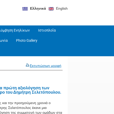
Ελληνικά
English
λύμβηση Ενηλίκων
Ιστιοπλοΐα
νωνία
Photo Gallery
Εκτυπώσιμη μορφή
ια πρώτη αξιολόγηση των
ρο του Δημήτρη Σελετόπουλου.
 και την προηγούμενη χρονιά ο
τρης Σελετόπουλος έκανε μια
λόγηση της συμμετοχή των ομάδων στα