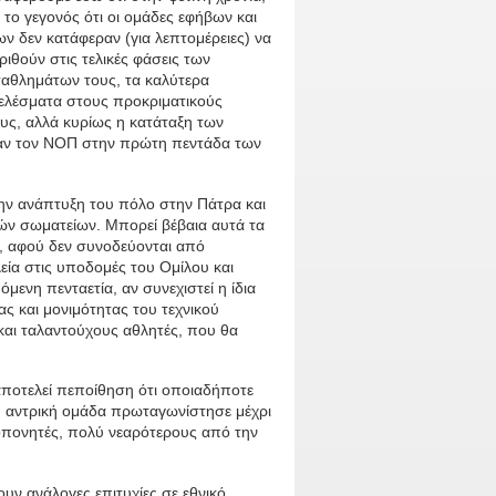
το γεγονός ότι οι ομάδες εφήβων και
ν δεν κατάφεραν (για λεπτομέρειες) να
ιθούν στις τελικές φάσεις των
αθλημάτων τους, τα καλύτερα
ελέσματα στους προκριματικούς
υς, αλλά κυρίως η κατάταξη των
ησαν τον ΝΟΠ στην πρώτη πεντάδα των
την ανάπτυξη του πόλο στην Πάτρα και
ν σωματείων. Μπορεί βέβαια αυτά τα
ά, αφού δεν συνοδεύονται από
εία στις υποδομές του Ομίλου και
μενη πενταετία, αν συνεχιστεί η ίδια
ς και μονιμότητας του τεχνικού
 και ταλαντούχους αθλητές, που θα
αποτελεί πεποίθηση ότι οποιαδήποτε
 Η αντρική ομάδα πρωταγωνίστησε μέχρι
ροπονητές, πολύ νεαρότερους από την
υν ανάλογες επιτυχίες σε εθνικό