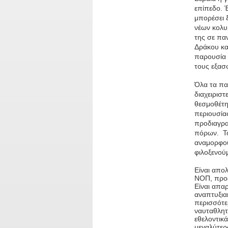
επίπεδο. 
μπορέσει 
νέων κολυ
της σε πα
Δράκου κα
παρουσία 
τους εξασφ
Όλα τα πα
διαχειρισ
θεσμοθέτη
περιουσία
προδιαγρα
πόρων. Το
αναμορφού
φιλοξενού
Είναι απο
ΝΟΠ, προέ
Είναι απα
αναπτυξια
περισσότε
ναυταθλητ
εθελοντικ
μεγαλύτερ