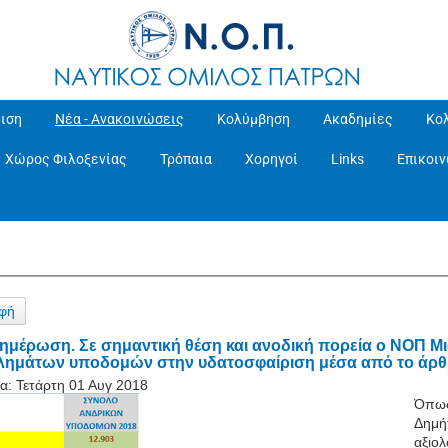
ιση
Νέα - Ανακοινώσεις
Κολύμβηση
Ακαδημίες
Κο
Χώρος Φιλοξενίας
Τρόπαια
Χορηγοί
Links
Επικοι
φή
ημέρωση. Σε σημαντική θέση και ανοδική πορεία ο ΝΟΠ Μ
ημάτων υποδομών στην υδατοσφαίριση μέσα από το άρθ
α:
Τετάρτη 01 Αυγ 2018
Όπως
Δημή
αξιο