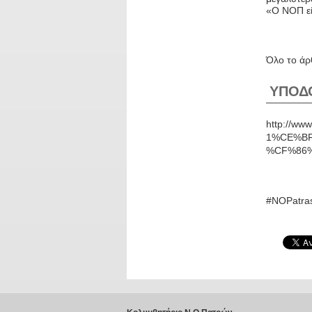
«Ο ΝΟΠ εί
Όλο το άρ
ΥΠΟΔ
http://
1%CE%B
%CF%86
#NOPatras