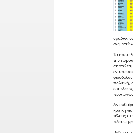
ομάδων νέ
σωματείων
Τα αποτελ
την παρου
αποτελέσμ
εντυπωσια
φιλοδοξούμ
πολιτική,
επιτελείο
πρωταγωνι
Αν αυθαίρ
κριτική γ
τέλους στ
πλειοψηφί
Βέβαια η 