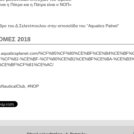
ναι η Πάτρα και η Πάτρα είναι ο ΝΟΠ»
θρο του Δ.Σελετόπουλου στην ιστοσελίδα του “Aquatics Palnet”
ΟΜΕΣ 2018
www.aquaticsplanet.com/%CF%85%CF%80%CE%BF%CE%B4%CE%BF
F%CF%82-%CE%BF-%CF%80%CE%B1%CE%BF%CE%BA-%CE%B3%
%CE%BF%CF%81%CE%AC/
NauticalClub, #NOP