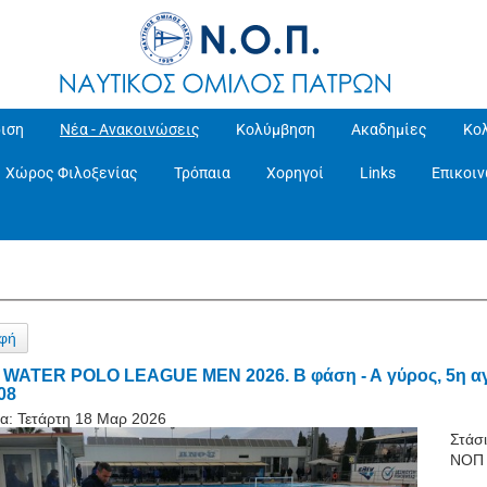
ιση
Νέα - Ανακοινώσεις
Κολύμβηση
Ακαδημίες
Κο
Χώρος Φιλοξενίας
Τρόπαια
Χορηγοί
Links
Επικοι
φή
- WATER POLO LEAGUE MEN 2026. Β φάση - Α γύρος, 5η αγ
08
α:
Τετάρτη 18 Μαρ 2026
Στάσ
ΝΟΠ