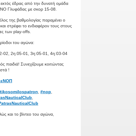
 εκτός έδρας από την δυνατή ομάδα
ΑΝΟ Γλυφάδας με σκορ 15-08.
έλος της βαθμολογίας παραμένει ο
αι στρέφει το ενδιαφέρον τους στους
ς των play-offs.
ρίοδοι του αγώνα:
2-02, 2η:05-01, 3η:05-01, 4η:03-04
ς παιδιά! Συνεχίζουμε κοιτώντας
στά !
μεΝΟΠ
tikosomilospatron
,
#nop
,
rasNauticalClub
,
atrasNauticalClub
θώς και το βίντεο του αγώνα,