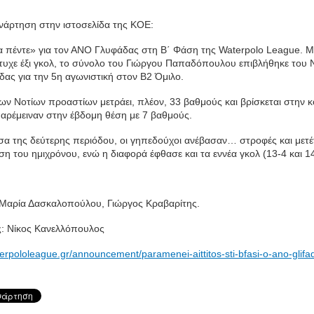
νάρτηση στην ιστοσελίδα της ΚΟΕ:
α πέντε» για τον ΑΝΟ Γλυφάδας στη Β΄ Φάση της Waterpolo League. Μ
τυχε έξι γκολ, το σύνολο του Γιώργου Παπαδόπουλου επιβλήθηκε του
δας για την 5η αγωνιστική στον Β2 Όμιλο.
ων Νοτίων προαστίων μετράει, πλέον, 33 βαθμούς και βρίσκεται στην κ
παρέμειναν στην έβδομη θέση με 7 βαθμούς.
σα της δεύτερης περιόδου, οι γηπεδούχοι ανέβασαν… στροφές και μετέτ
η του ημιχρόνου, ενώ η διαφορά έφθασε και τα εννέα γκολ (13-4 και 14
: Μαρία Δασκαλοπούλου, Γιώργος Κραβαρίτης.
: Νίκος Κανελλόπουλος
terpololeague.gr/announcement/paramenei-aittitos-sti-bfasi-o-ano-glif