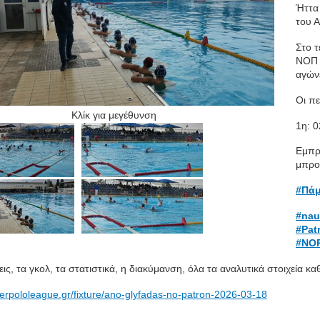
Ήττα
του 
Στο τ
ΝΟΠ κ
αγώνε
Οι πε
Κλίκ για μεγέθυνση
1η: 0
Εμπρό
μπρο
#Πά
#nau
#Pat
#NOP
ις, τα γκολ, τα στατιστικά, η διακύμανση, όλα τα αναλυτικά στοιχεία κα
terpololeague.gr/fixture/ano-glyfadas-no-patron-2026-03-18