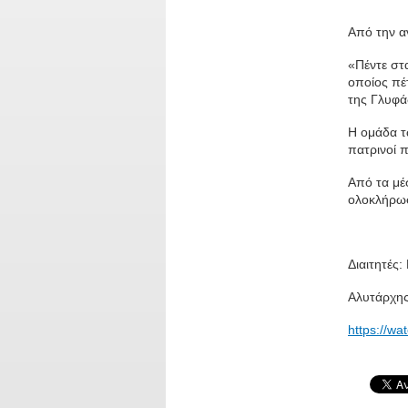
Από την α
«Πέντε στ
οποίος πέ
της Γλυφά
Η ομάδα τ
πατρινοί 
Από τα μέ
ολοκλήρωσ
Διαιτητές
Αλυτάρχης
https://wa