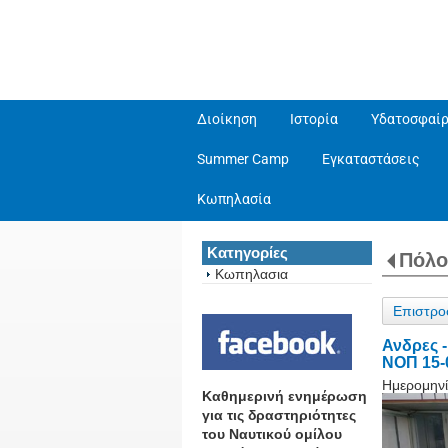
Διοίκηση
Ιστορία
Υδατοσφαίρ
Summer Camp
Εγκαταστάσεις
Κωπηλασία
Κατηγορίες
Πόλο
Κωπηλασια
Επιστρο
Ανδρες 
ΝΟΠ 15-
Ημερομηνί
Καθημερινή ενημέρωση
για τις δραστηριότητες
του Ναυτικού ομίλου