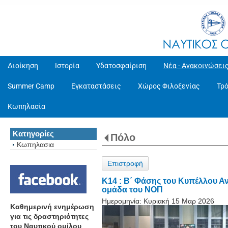
Διοίκηση
Ιστορία
Υδατοσφαίριση
Νέα - Ανακοινώσει
Summer Camp
Εγκαταστάσεις
Χώρος Φιλοξενίας
Τρ
Κωπηλασία
Κατηγορίες
Πόλο
Κωπηλασια
Επιστροφή
K14 : Β΄ Φάσης του Κυπέλλου Αν
ομάδα του ΝΟΠ
Ημερομηνία:
Κυριακή 15 Μαρ 2026
Καθημερινή ενημέρωση
για τις δραστηριότητες
του Ναυτικού ομίλου