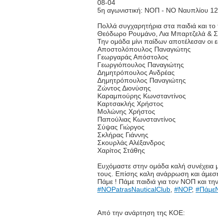
08-04
5η αγωνιστική: ΝΟΠ - ΝΟ Ναυπλίου 12
Πολλά συγχαρητήρια στα παιδιά και το 
Θεόδωρο Ρουμάνο, Λια Μπαρτζελά & 
Την ομάδα μίνι παίδων αποτέλεσαν οι ε
Αποστολόπουλος Παναγιώτης
Γεωργαράς Απόστολος
Γεωργιόπουλος Παναγιώτης
Δημητρόπουλος Ανδρέας
Δημητρόπουλος Παναγιώτης
Ζώντος Διονύσης
Καραμπούρης Κωνσταντίνος
Καρτσακλής Χρήστος
Μολώνης Χρήστος
Παπούλιας Κωνσταντίνος
Σύψας Γιώργος
Σκλήρας Γιάννης
Σκουρλάς Αλέξανδρος
Χαρίτος Στάθης
Ευχόμαστε στην ομάδα καλή συνέχεια 
τους. Επίσης καλη ανάρρωση και άμε
Πάμε ! Πάμε παιδιά για τον ΝΟΠ και τη
#NOPatrasNauticalClub
,
#NOP
,
#Πάμε
Από την ανάρτηση της ΚΟΕ: