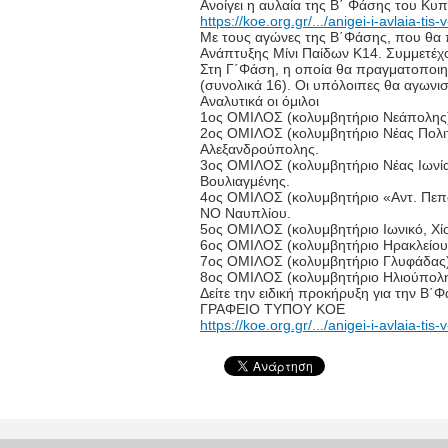
Ανοίγει η αυλαία της Β΄ Φάσης του Κυ
https://koe.org.gr/.../anigei-i-avlaia-tis-v
Με τους αγώνες της Β΄Φάσης, που θα π
Ανάπτυξης Μίνι Παίδων Κ14. Συμμετέχο
Στη Γ΄Φάση, η οποία θα πραγματοποιηθ
(συνολικά 16). Οι υπόλοιπες θα αγωνι
Αναλυτικά οι όμιλοι
1ος ΟΜΙΛΟΣ (κολυμβητήριο Νεάπολης
2ος ΟΜΙΛΟΣ (κολυμβητήριο Νέας Πολιτ
Αλεξανδρούπολης.
3ος ΟΜΙΛΟΣ (κολυμβητήριο Νέας Ιωνία
Βουλιαγμένης.
4ος ΟΜΙΛΟΣ (κολυμβητήριο «Αντ. Πεπ
ΝΟ Ναυπλίου.
5ος ΟΜΙΛΟΣ (κολυμβητήριο Ιωνικό, Χίο
6ος ΟΜΙΛΟΣ (κολυμβητήριο Ηρακλείου
7ος ΟΜΙΛΟΣ (κολυμβητήριο Γλυφάδας):
8ος ΟΜΙΛΟΣ (κολυμβητήριο Ηλιούπολης
Δείτε την ειδική προκήρυξη για την Β
ΓΡΑΦΕΙΟ ΤΥΠΟΥ ΚΟΕ
https://koe.org.gr/.../anigei-i-avlaia-tis-v