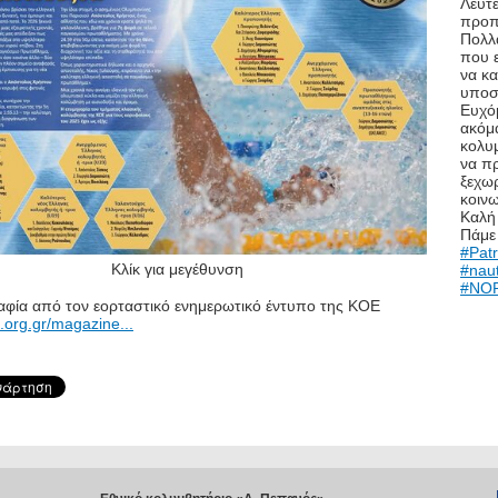
Λευτ
προπ
Πολλ
που ε
να κα
υποστ
Ευχό
ακόμα
κολυ
να π
ξεχωρ
κοινω
Καλή 
Πάμε
#Patr
Κλίκ για μεγέθυνση
#nau
#NOP
φία από τον εορταστικό ενημερωτικό έντυπο της ΚΟΕ
e.org.gr/magazine...