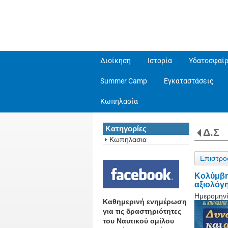
Διοίκηση
Ιστορία
Υδατοσφαίρ
Summer Camp
Εγκαταστάσεις
Κωπηλασία
Κατηγορίες
Δ.Σ
Κωπηλασια
Επιστρο
Κολύμβη
αξιολόγ
Ημερομηνί
Καθημερινή ενημέρωση
για τις δραστηριότητες
του Ναυτικού ομίλου