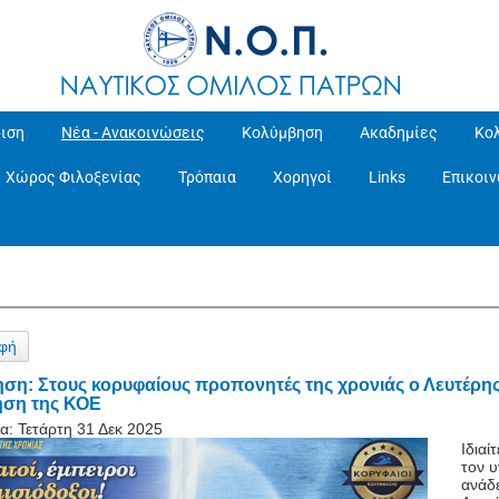
ιση
Νέα - Ανακοινώσεις
Κολύμβηση
Ακαδημίες
Κο
Χώρος Φιλοξενίας
Τρόπαια
Χορηγοί
Links
Επικοι
φή
ση: Στους κορυφαίους προπονητές της χρονιάς ο Λευτέρη
ηση της ΚΟΕ
α:
Τετάρτη 31 Δεκ 2025
Ιδιαί
τον υ
ανάδε