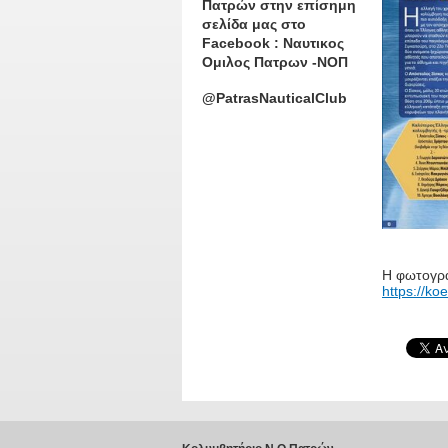
Πατρών στην επίσημη
σελίδα μας στο
Facebook : Ναυτικος
Ομιλος Πατρων -ΝΟΠ
@PatrasNauticalClub
Η φωτογρα
https://ko