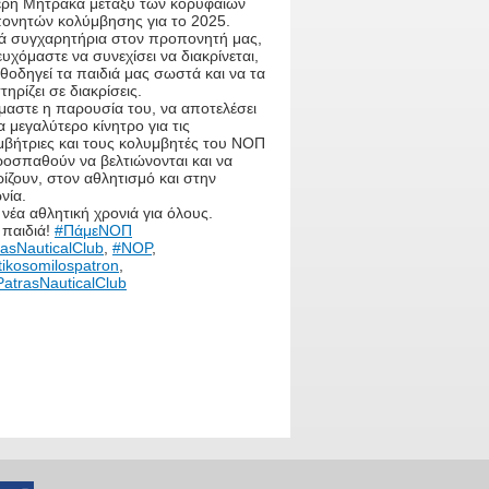
έρη Μήτρακα μεταξύ των κορυφαίων
ονητών κολύμβησης για το 2025.
ά συγχαρητήρια στον προπονητή μας,
υχόμαστε να συνεχίσει να διακρίνεται,
θοδηγεί τα παιδιά μας σωστά και να τα
ηρίζει σε διακρίσεις.
μαστε η παρουσία του, να αποτελέσει
 μεγαλύτερο κίνητρο για τις
μβήτριες και τους κολυμβητές του ΝΟΠ
ροσπαθούν να βελτιώνονται και να
ίζουν, στον αθλητισμό και στην
νία.
νέα αθλητική χρονιά για όλους.
 παιδιά!
#ΠάμεΝΟΠ
asNauticalClub
,
#NOP
,
tikosomilospatron
,
atrasNauticalClub