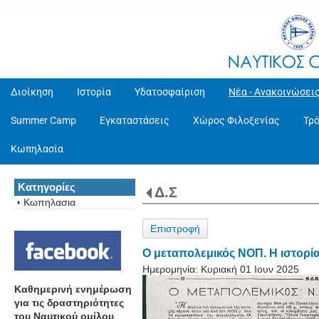
Διοίκηση
Ιστορία
Υδατοσφαίριση
Νέα - Ανακοινώσει
Summer Camp
Εγκαταστάσεις
Χώρος Φιλοξενίας
Τρ
Κωπηλασία
Κατηγορίες
Δ.Σ
Κωπηλασια
Επιστροφή
Ο μεταπολεμικός ΝΟΠ. Η ιστορί
Ημερομηνία:
Κυριακή 01 Ιουν 2025
Καθημερινή ενημέρωση
για τις δραστηριότητες
του Ναυτικού ομίλου