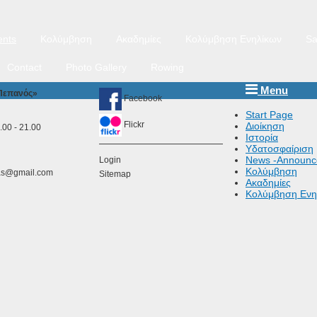
nts
Κολύμβηση
Ακαδημίες
Κολύμβηση Ενηλίκων
Sa
Contact
Photo Gallery
Rowing
Menu
 Πεπανός»
Facebook
Start Page
Flickr
Διοίκηση
00 - 21.00
Ιστορία
Υδατοσφαίριση
News -Announc
Login
Κολύμβηση
as@gmail.com
Sitemap
Ακαδημίες
Κολύμβηση Ενη