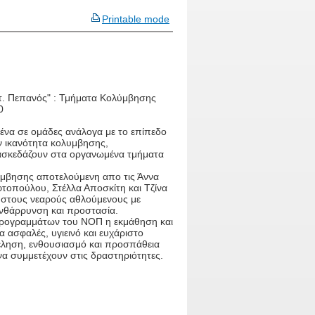
Printable mode
τ. Πεπανός" : Τμήματα Κολύμβησης
0
μένα σε ομάδες ανάλογα με το επίπεδο
ην ικανότητα κολυμβησης,
διασκεδάζουν στα οργανωμένα τμήματα
μβησης αποτελούμενη απο τις Άννα
τοπούλου, Στέλλα Αποσκίτη και Τζίνα
 στους νεαρούς αθλούμενους με
 ενθάρρυνση και προστασία.
προγραμμάτων του ΝΟΠ η εκμάθηση και
 ασφαλές, υγιεινό και ευχάριστο
έληση, ενθουσιασμό και προσπάθεια
να συμμετέχουν στις δραστηριότητες.