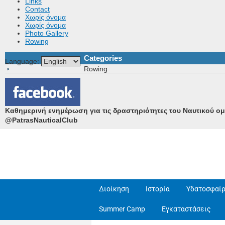
Links
Contact
Χωρίς όνομα
Χωρίς όνομα
Photo Gallery
Rowing
Categories
Language:
Rowing
Καθημερινή ενημέρωση για τις δραστηριότητες του Ναυτικού ο
@PatrasNauticalClub
Διοίκηση
Ιστορία
Υδατοσφαίρ
Summer Camp
Εγκαταστάσεις