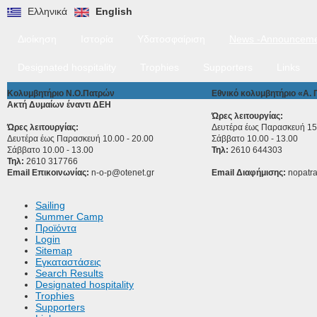
Ελληνικά
English
Διοίκηση
Ιστορία
Υδατοσφαίριση
News -Announceme
Designated hospitality
Trophies
Supporters
Links
Κολυμβητήριο Ν.Ο.Πατρών
Εθνικό κολυμβητήριο «Α.
Ακτή Δυμαίων έναντι ΔΕΗ
Ώρες λειτουργίας:
Ώρες λειτουργίας:
Δευτέρα έως Παρασκευή 15.
Δευτέρα έως Παρασκευή 10.00 - 20.00
Σάββατο 10.00 - 13.00
Σάββατο 10.00 - 13.00
Τηλ:
2610 644303
Τηλ:
2610 317766
Email Επικοινωνίας:
n-o-p@otenet.gr
Email Διαφήμισης:
nopatr
Sailing
Summer Camp
Προϊόντα
Login
Sitemap
Εγκαταστάσεις
Search Results
Designated hospitality
Trophies
Supporters