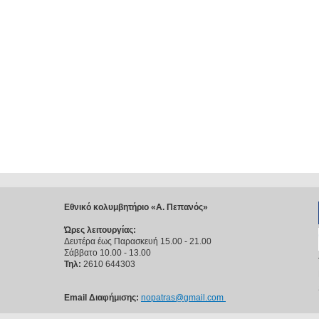
Εθνικό κολυμβητήριο «Α. Πεπανός»
Ώρες λειτουργίας:
Δευτέρα έως Παρασκευή 15.00 - 21.00
Σάββατο 10.00 - 13.00
Τηλ:
2610 644303
Email Διαφήμισης:
nopatras@gmail.com