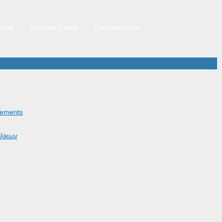
iling
Summer Camp
Εγκαταστάσεις
ements
λίκων