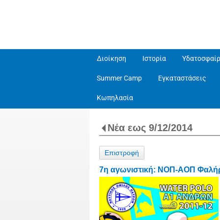
Διοίκηση
Ιστορία
Υδατοσφαίρ
Summer Camp
Εγκαταστάσεις
Κωπηλασία
Νέα εως 9/12/2014
Επιστροφή
7η αγωνιστική: ΝΟΠ-ΑΟΠ Φαλήρο