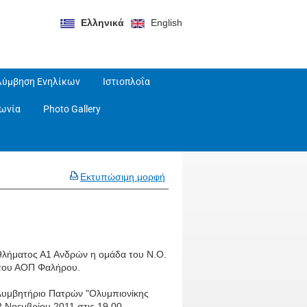
Ελληνικά
English
λύμβηση Ενηλίκων
Ιστιοπλοΐα
νωνία
Photo Gallery
Εκτυπώσιμη μορφή
αθλήματος Α1 Ανδρών η ομάδα του Ν.Ο.
 του ΑΟΠ Φαλήρου.
ολυμβητήριο Πατρών "Ολυμπιονίκης
 Νοεμβρίου 2011 στις 19.00.