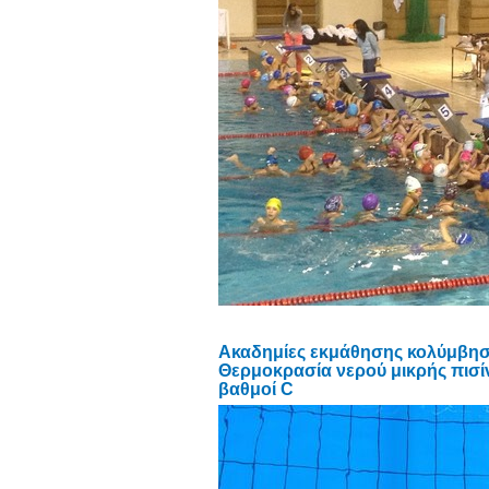
Ακαδημίες εκμάθησης κολύμβησ
Θερμοκρασία νερού μικρής πισί
βαθμοί C