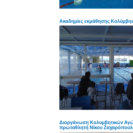
Ακαδημίες εκμάθησης Κολύμβησ
Διοργάνωση Κολυμβητικών Αγώνω
πρωταθλητή Νίκου Ζαχαρόπουλ