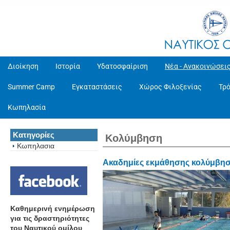
Διοίκηση
Ιστορία
Υδατοσφαίριση
Νέα - Ανακοινώσει
Summer Camp
Εγκαταστάσεις
Χώρος Φιλοξενίας
Τρ
Κωπηλασία
Κατηγορίες
Κολύμβηση
Κωπηλασια
Ακαδημίες εκμάθησης κολύμβηση
Καθημερινή ενημέρωση
για τις δραστηριότητες
του Ναυτικού ομίλου