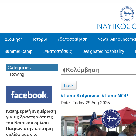
Διοίκηση
Ιστορία
Υδατοσφαίριση
News -Announceme
Summer Camp
Εγκαταστάσεις
Designated hospitality
Categories
Κολύμβηση
Rowing
Back
#PameKolymvisi, #PameNOP
Date:
Friday 29 Aug 2025
Καθημερινή ενημέρωση
για τις δραστηριότητες
του Ναυτικού ομίλου
Πατρών στην επίσημη
σελίδα μας στο