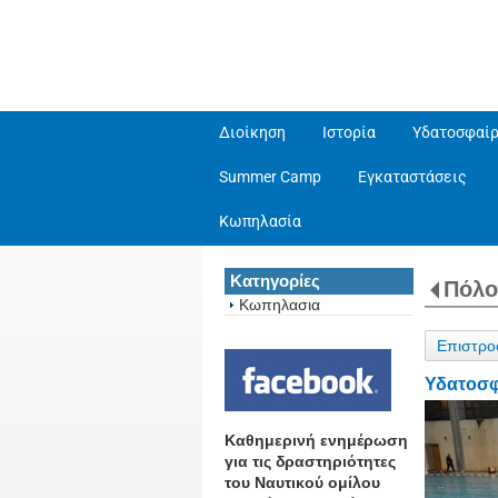
Διοίκηση
Ιστορία
Υδατοσφαίρ
Summer Camp
Εγκαταστάσεις
Κωπηλασία
Κατηγορίες
Πόλο
Κωπηλασια
Επιστρο
Υδατοσφ
Καθημερινή ενημέρωση
για τις δραστηριότητες
του Ναυτικού ομίλου