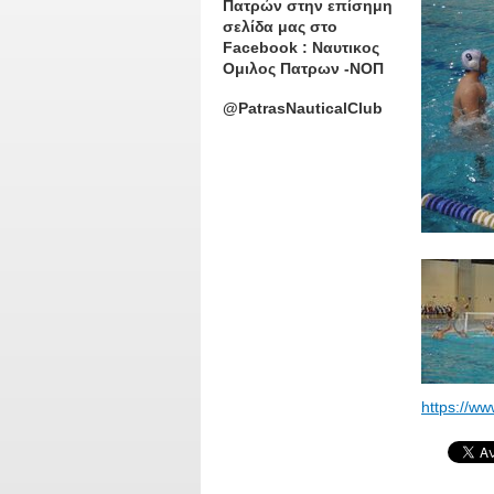
Πατρών στην επίσημη
σελίδα μας στο
Facebook : Ναυτικος
Ομιλος Πατρων -ΝΟΠ
@PatrasNauticalClub
https://ww