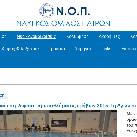
ιση
Νέα - Ανακοινώσεις
Κολύμβηση
Ακαδημίες
Κο
Χώρος Φιλοξενίας
Τρόπαια
Χορηγοί
Links
Επικοι
φή
αίριση. Α φάση πρωταθλήματος εφήβων 2015. 1η Αγωνιστ
Με νί
ομάδ
του 
ετών)