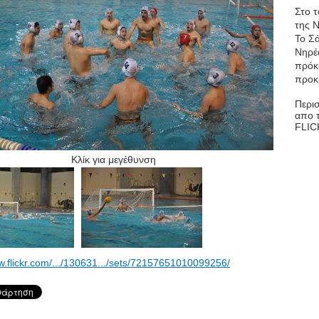
Στο 
της 
Το Σά
Νηρέα
πρόκ
προκρ
Περι
απο 
FLIC
Κλίκ για μεγέθυνση
w.flickr.com/.../130631.../sets/72157651010099256/