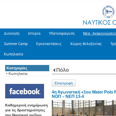
Διοίκηση
Ιστορία
Υδατοσφαίριση
Νέα - Ανακοινώσει
Summer Camp
Εγκαταστάσεις
Χώρος Φιλοξενίας
Τρ
Κωπηλασία
Κατηγορίες
Πόλο
Κωπηλασια
Επιστροφή
4η Αγωνιστική «1ου Water Polo 
ΝΟΠ – ΝΕΠ 13-4
Καθημερινή ενημέρωση
για τις δραστηριότητες
του Ναυτικού ομίλου