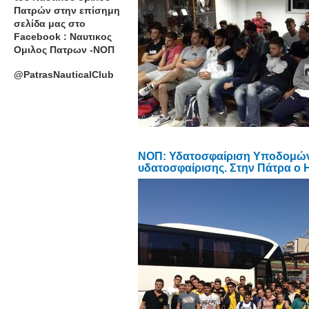
Πατρών στην επίσημη
σελίδα μας στο
Facebook : Ναυτικος
Ομιλος Πατρων -ΝΟΠ
@PatrasNauticalClub
ΝΟΠ: Υδατοσφαίριση Υποδομών Συ
υδατοσφαίρισης. Στην Πάτρα ο 