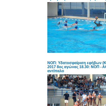
ΝΟΠ: Υδατοσφαίριση εφήβων (Κ1
2017 8oς αγώνας 18.30: ΝΟΠ - 
αντίπαλο