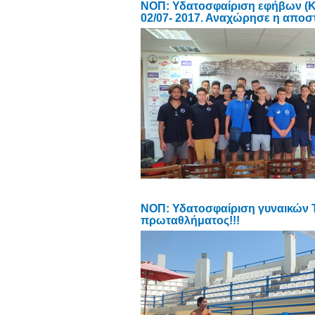
ΝΟΠ: Υδατοσφαίριση εφήβων (Κ
02/07- 2017. Αναχώρησε η απο
NOΠ: Υδατοσφαίριση γυναικών T
πρωταθλήματος!!!