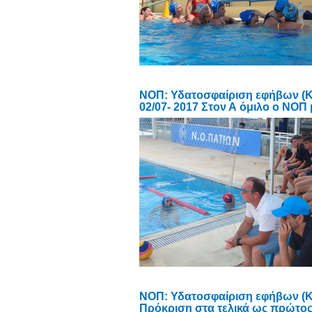
ΝΟΠ: Υδατοσφαίριση εφήβων (Κ
02/07- 2017 Στον Α όμιλο ο ΝΟ
ΝΟΠ: Υδατοσφαίριση εφήβων (Κ1
Πρόκριση στα τελικά ως πρώτο