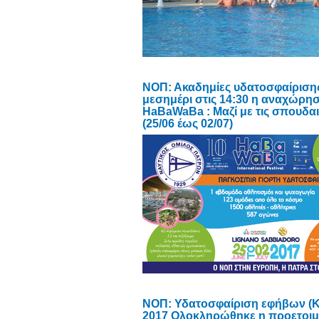
NOΠ: Ακαδημίες υδατοσφαίριση
μεσημέρι στις 14:30 η αναχώρη
ΗaBaWaBa : Μαζί με τις σπουδαι
(25/06 έως 02/07)
ΝΟΠ: Υδατοσφαίριση εφήβων (Κ1
2017 Ολοκληρώθηκε η προετοιμα