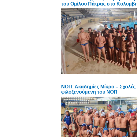
του Ομίλου Πάτρας στο Κολυμβ
NOΠ: Ακαδημίες Μίκρο – Σχολές
φιλοξενούμενη του ΝΟΠ