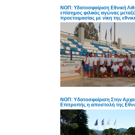
ΝΟΠ: Υδατοσφαίριση Εθνική Λιθο
επίσημος φιλικός αγώνας μεταξύ
προετοιμασίας με νίκη της εθνι
ΝΟΠ: Yδατοσφαίριση Στην Αρχαί
Επιτροπής η αποστολή της Eθνι