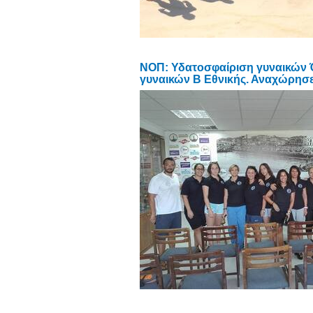
NOΠ: Υδατοσφαίριση γυναικών 
γυναικών Β Εθνικής. Αναχώρησε