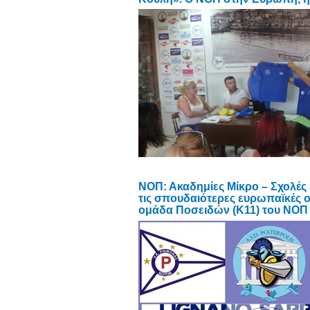
NOΠ: Ακαδημίες Μίκρο – Σχολές
τις σπουδαιότερες ευρωπαϊκές ο
ομάδα Ποσειδών (Κ11) του ΝΟΠ 