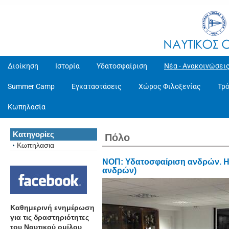
Διοίκηση
Ιστορία
Υδατοσφαίριση
Νέα - Ανακοινώσει
Summer Camp
Εγκαταστάσεις
Χώρος Φιλοξενίας
Τρ
Κωπηλασία
Κατηγορίες
Πόλο
Κωπηλασια
ΝΟΠ: Υδατοσφαίριση ανδρών. Η 
ανδρών)
Καθημερινή ενημέρωση
για τις δραστηριότητες
του Ναυτικού ομίλου