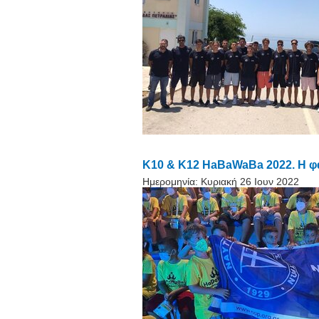
Κ10 & Κ12 HaBaWaBa 2022. H φα
Ημερομηνία:
Κυριακή 26 Ιουν 2022