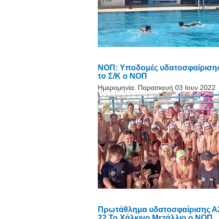
NOΠ: Υποδομές υδατοσφαίρισης (
το Σ/Κ ο ΝΟΠ
Ημερομηνία:
Παρασκευή 03 Ιουν 2022
Πρωτάθλημα υδατοσφαίρισης Α2
22 Το Χάλκινο Μετάλλιο ο ΝΟΠ