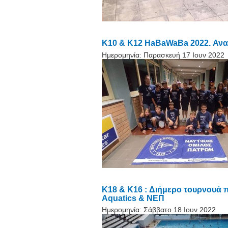
Κ10 & Κ12 HaBaWaBa 2022. Ανα
Ημερομηνία:
Παρασκευή 17 Ιουν 2022
K18 & K16 : Διήμερο τουρνουά π
Aquatics & ΝΕΠ
Ημερομηνία:
Σάββατο 18 Ιουν 2022