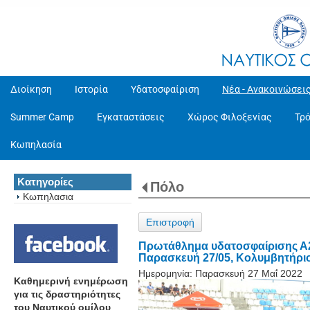
Διοίκηση
Ιστορία
Υδατοσφαίριση
Νέα - Ανακοινώσει
Summer Camp
Εγκαταστάσεις
Χώρος Φιλοξενίας
Τρ
Κωπηλασία
Κατηγορίες
Πόλο
Κωπηλασια
Επιστροφή
Πρωτάθλημα υδατοσφαίρισης Α2
Παρασκευή 27/05, Κολυμβητήριο
Ημερομηνία:
Παρασκευή 27 Μαΐ 2022
Καθημερινή ενημέρωση
για τις δραστηριότητες
του Ναυτικού ομίλου