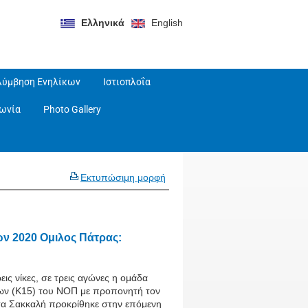
Ελληνικά
English
λύμβηση Ενηλίκων
Ιστιοπλοΐα
νωνία
Photo Gallery
Εκτυπώσιμη μορφή
ν 2020 Ομιλος Πάτρας:
εις νίκες, σε τρεις αγώνες η ομάδα
ων (Κ15) του ΝΟΠ με προπονητή τον
α Σακκαλή προκρίθηκε στην επόμενη