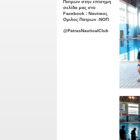
Πατρών στην επίσημη
σελίδα μας στο
Facebook : Ναυτικος
Ομιλος Πατρων -ΝΟΠ
@PatrasNauticalClub