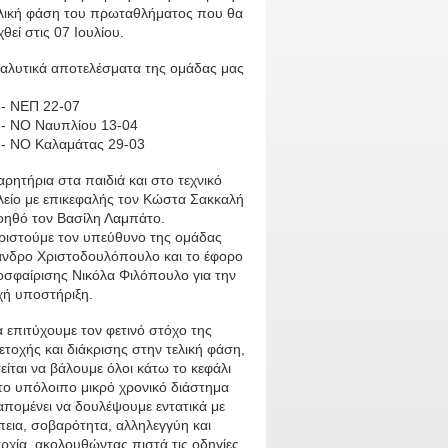
ελική φάση του πρωταθλήματος που θα
χθεί στις 07 Ιουλίου.
ναλυτικά αποτελέσματα της ομάδας μας
:
- ΝΕΠ 22-07
- ΝΟ Ναυπλίου 13-04
- ΝΟ Καλαμάτας 29-03
ρητήρια στα παιδιά και στο τεχνικό
λείο με επικεφαλής τον Κώστα Σακκαλή
βοηθό τον Βασίλη Λαμπάτο.
ριστούμε τον υπεύθυνο της ομάδας
ανδρο Χριστοδουλόπουλο και το έφορο
οσφαίρισης Νικόλα Φιλόπουλο για την
χή υποστήριξη.
α επιτύχουμε τον φετινό στόχο της
τοχής και διάκρισης στην τελική φάση,
είται να βάλουμε όλοι κάτω το κεφάλι
το υπόλοιπο μικρό χρονικό διάστημα
απομένει να δουλέψουμε εντατικά με
πεια, σοβαρότητα, αλληλεγγύη και
ρχία, ακολουθώντας πιστά τις οδηγίες