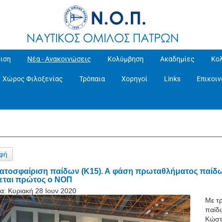
ιση
Νέα - Ανακοινώσεις
Κολύμβηση
Ακαδημίες
Κο
Χώρος Φιλοξενίας
Τρόπαια
Χορηγοί
Links
Επικοι
φή
ατοσφαίριση παίδων (Κ15). Α φάση πρωταθλήματος παίδω
εται πρώτος ο ΝΟΠ
α:
Κυριακή 28 Ιουν 2020
Με τρ
παίδ
Κώστ