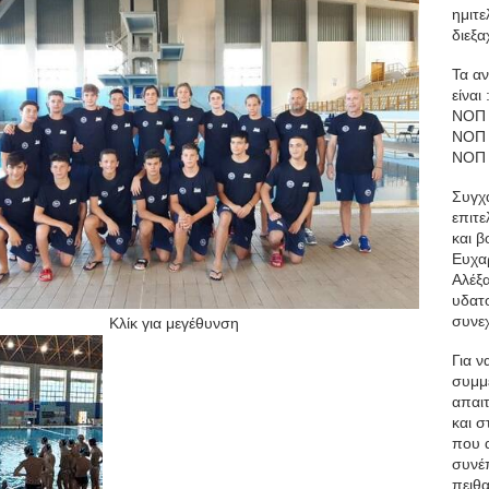
ημιτ
διεξα
Τα α
είναι 
ΝΟΠ 
ΝΟΠ 
ΝΟΠ 
Συγχα
επιτε
και 
Ευχα
Αλέξ
υδατ
συνε
Κλίκ για μεγέθυνση
Για ν
συμμε
απαιτ
και σ
που 
συνέ
πειθα