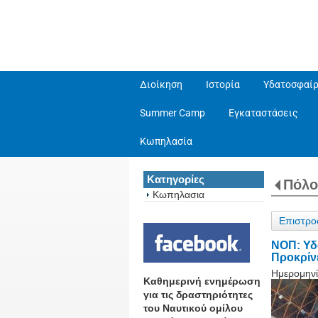
Διοίκηση
Ιστορία
Υδατοσφαίρ
Summer Camp
Εγκαταστάσεις
Κωπηλασία
Κατηγορίες
Πόλο
Κωπηλασια
Επιστρο
ΝΟΠ: Υδ
Προκρίν
Ημερομηνί
Καθημερινή ενημέρωση
για τις δραστηριότητες
του Ναυτικού ομίλου