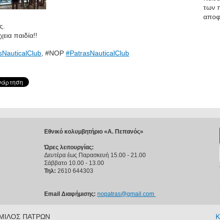
των 
αποφά
ς.
εια παιδία!!
NauticalClub
, #‎NOP
#
PatrasNauticalClub
Εθνικό κολυμβητήριο «Α. Πεπανός»
Ώρες λειτουργίας:
Δευτέρα έως Παρασκευή 15.00 - 21.00
Σάββατο 10.00 - 13.00
Τηλ:
2610 644303
Email Διαφήμισης:
nopatras@gmail.com
 ΟΜΙΛΟΣ ΠΑΤΡΩΝ
Κ