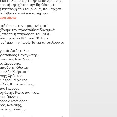
τικό Κολυμβητήριο της Νέας Σμύρνης.
η αυτή της χάρισε την 5η θέση στη
ή κατάταξη του τουρνουά, που άρχισε
κτώβριο και τέλειωσε σήμερα.
αρητήρια
αιδιά και στην προπονήτρια !
χίζουμε την προσπάθεια δυναμικά,
 απαιτεί η παράδοση του ΝΟΠ.
άδα προ-μίνι Κ09 του ΝΟΠ με
ονήτρια την Γωγώ Τσινιά αποτελούν οι
γαράς Απόστολος ,
γιόπουλος Παναγιώτης,
όπουλος Νικόλαος ,
ος Διονύσης,
μπούρης Κώστας
σακλής Χρήστος,
νης Χρήστος
μήτρου Μιχάλης.
ύλιας Κωνσταντίνος,
άς Γιώργος,
ογιάννης Κωνσταντίνος,
ας Γιάννης ,
ρλάς Αλέξανδρος,
δός Αντώνης,
κιώτης Γιάννης,