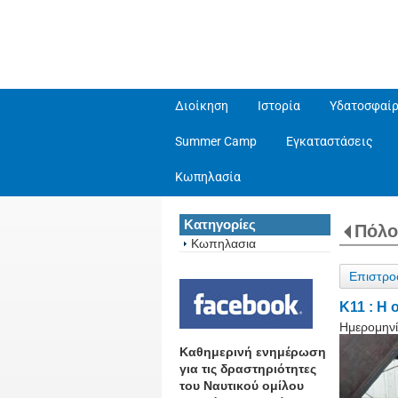
Διοίκηση
Ιστορία
Υδατοσφαίρ
Summer Camp
Εγκαταστάσεις
Κωπηλασία
Κατηγορίες
Πόλο
Κωπηλασια
Επιστρο
Κ11 : Η 
Ημερομηνί
Καθημερινή ενημέρωση
για τις δραστηριότητες
του Ναυτικού ομίλου