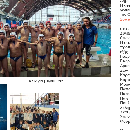
Δημο
Η νίκ
γενικ
τον Ο
Συγχ
στα π
Συνε
όπως
Η ομ
προπ
εξής:
Γεωρ
Γεωρ
Δρακ
Ζώντ
Καρα
Καρτ
Κλίκ για μεγέθυνση
Μολώ
Παπα
Παπο
Παππ
Πουλ
Σκλήρ
Σκου
Σπαν
Φουρ