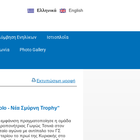
Ελληνικά
English
λύμβηση Ενηλίκων
Ιστιοπλοΐα
νωνία
Photo Gallery
Εκτυπώσιμη μορφή
olo - Νέα Σμύρνη Trophy“
 εμφάνιση πραγματοποίησε η ομάδα
προπονήτριας Γωγώς Τσινιά στον
ταίο αγώνα με αντίπαλο τον ΓΣ
τερίου το πρωί της Κυριακής στο