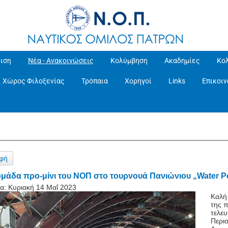
ιση
Νέα - Ανακοινώσεις
Κολύμβηση
Ακαδημίες
Κο
Χώρος Φιλοξενίας
Τρόπαια
Χορηγοί
Links
Επικοι
φή
ομάδα προ-μίνι του ΝΟΠ στο τουρνουά Πανιώνιου „Water P
α:
Κυριακή 14 Μαΐ 2023
Καλή
της 
τελευ
Περισ