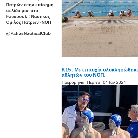
Πατρών στην επίσημη
σελίδα μας στο
Facebook : Ναυτικος
Ομιλος Πατρων -ΝΟΠ
@PatrasNauticalClub
Κ15 . Με επιτυχία ολοκληρώθηκε
αθλητών του ΝΟΠ.
Ημερομηνία:
Πέμπτη 04 Ιαν 2024