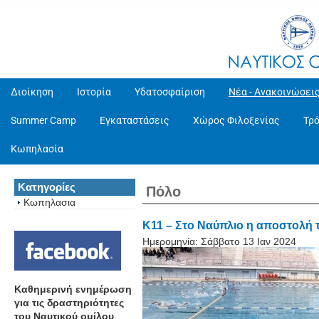
Διοίκηση
Ιστορία
Υδατοσφαίριση
Νέα - Ανακοινώσει
Summer Camp
Εγκαταστάσεις
Χώρος Φιλοξενίας
Τρ
Κωπηλασία
Κατηγορίες
Πόλο
Κωπηλασια
K11 – Στο Ναύπλιο η αποστολή 
Ημερομηνία:
Σάββατο 13 Ιαν 2024
Καθημερινή ενημέρωση
για τις δραστηριότητες
του Ναυτικού ομίλου