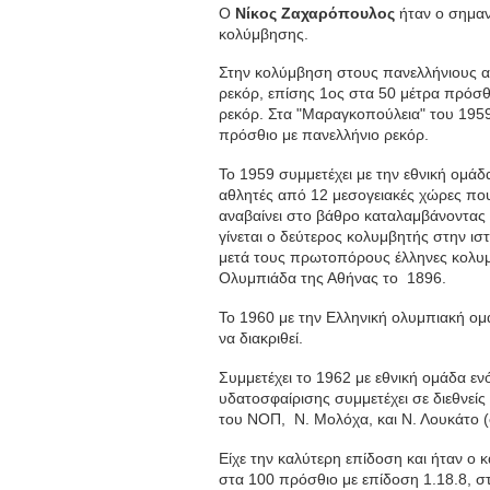
Ο
Νίκος Ζαχαρόπουλος
ήταν ο σημαν
κολύμβησης.
Στην κολύμβηση στους πανελλήνιους α
ρεκόρ, επίσης 1ος στα 50 μέτρα πρόσθ
ρεκόρ. Στα "Μαραγκοπούλεια" του 195
πρόσθιο με πανελλήνιο ρεκόρ.
Το 1959 συμμετέχει με την εθνική ομάδ
αθλητές από 12 μεσογειακές χώρες πο
αναβαίνει στο βάθρο καταλαμβάνοντας 
γίνεται ο δεύτερος κολυμβητής στην ισ
μετά τους πρωτοπόρους έλληνες κολυμ
Ολυμπιάδα της Αθήνας το 1896.
Το 1960 με την Ελληνική ολυμπιακή ο
να διακριθεί.
Συμμετέχει το 1962 με εθνική ομάδα εν
υδατοσφαίρισης συμμετέχει σε διεθνεί
του ΝΟΠ, Ν. Μολόχα, και Ν. Λουκάτο 
Είχε την καλύτερη επίδοση και ήταν ο 
στα 100 πρόσθιο με επίδοση 1.18.8, 