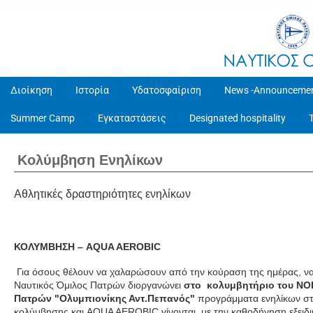
Διοίκηση
Ιστορία
Υδατοσφαίριση
News -Announceme
Summer Camp
Εγκαταστάσεις
Designated hospitality
Κολύμβηση Ενηλίκων
Αθλητικές δραστηριότητες ενηλίκων
ΚΟΛΥΜΒΗΣΗ – AQUA AEROBIC
Για όσους θέλουν να χαλαρώσουν από την κούραση της ημέρας, να 
Ναυτικός Όμιλος Πατρών διοργανώνει
στο κολυμβητήριο του ΝΟΠ
Πατρών "Ολυμπιονίκης Αντ.Πεπανός"
προγράμματα ενηλίκων στ
κολύμβησης και AQUA AEROBIC γίνονται με την καθοδήγηση εξειδ